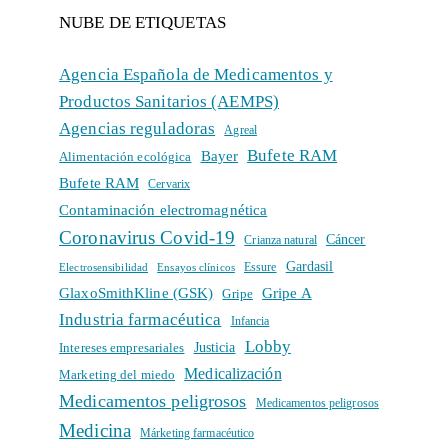
NUBE DE ETIQUETAS
Agencia Española de Medicamentos y
Productos Sanitarios (AEMPS)
Agencias reguladoras
Agreal
Bufete RAM
Bayer
Alimentación ecológica
Bufete RAM
Cervarix
Contaminación electromagnética
Coronavirus Covid-19
Cáncer
Crianza natural
Gardasil
Electrosensibilidad
Ensayos clínicos
Essure
GlaxoSmithKline (GSK)
Gripe A
Gripe
Industria farmacéutica
Infancia
Lobby
Intereses empresariales
Justicia
Medicalización
Marketing del miedo
Medicamentos peligrosos
Medicamentos peligrosos
Medicina
Márketing farmacéutico