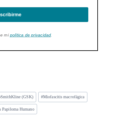
scribirme
ee mi
política de privacidad
.
oSmithKline (GSK)
#
Miofascitis macrofágica
us Papiloma Humano