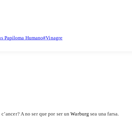
us Papiloma Humano
#
Vinagre
l c’ancer? A no ser que por ser un
Warburg
sea una farsa.