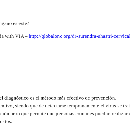
ngaño es este?
dia with VIA –
http://globalonc.org/dr-surendra-shastri-cervica
 el diagnóstico es el método más efectivo de prevención
.
ntivo, siendo que de detectarse tempranamente el virus se tra
ión pero que permite que personas comunes puedan realizar el
costos.