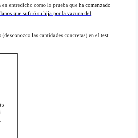
á en entredicho como lo prueba que
ha comenzado
daños que sufrió su hija por la vacuna del
ás (desconozco las cantidades concretas) en el
test
is
i
.