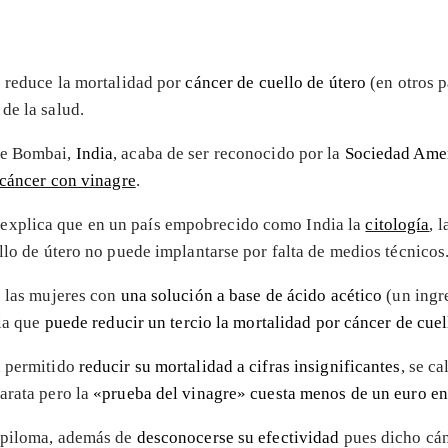
se reduce la mortalidad por
cáncer de cuello de útero
(en otros p
de la salud.
de Bombai,
India
, acaba de ser reconocido por la
Sociedad Amer
 cáncer con vinagre
.
 explica que en un país empobrecido como India la
citología
, 
llo de útero no puede implantarse por falta de medios técnicos
e las mujeres con
una solución a base de ácido acético
(un ingr
dia que
puede reducir un tercio la mortalidad por cáncer de cuel
n permitido
reducir su mortalidad a cifras insignificantes
, se c
arata pero la
«prueba del vinagre» cuesta menos de un euro en
papiloma, además de
desconocerse su efectividad
pues dicho cánc