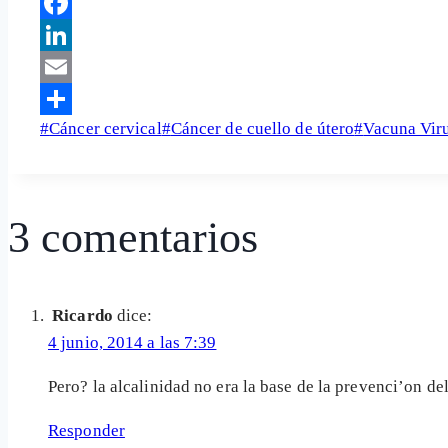
Telegram
Facebook
LinkedIn
Email
Etiquetas
#
Cáncer cervical
#
Cáncer de cuello de útero
#
Vacuna Vir
Share
de
la
entrada:
3 comentarios
Ricardo
dice:
4 junio, 2014 a las 7:39
Pero? la alcalinidad no era la base de la prevenci’on de
Responder