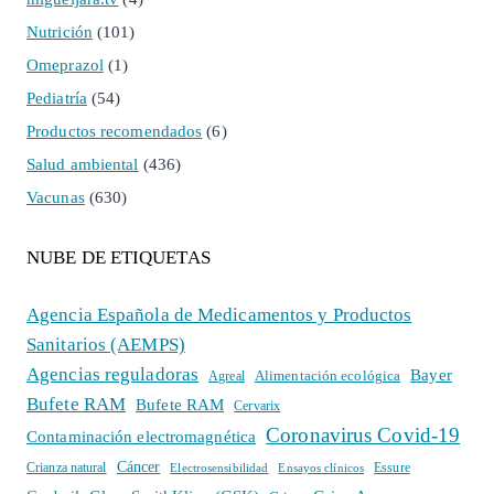
Nutrición
(101)
Omeprazol
(1)
Pediatría
(54)
Productos recomendados
(6)
Salud ambiental
(436)
Vacunas
(630)
NUBE DE ETIQUETAS
Agencia Española de Medicamentos y Productos
Sanitarios (AEMPS)
Agencias reguladoras
Bayer
Alimentación ecológica
Agreal
Bufete RAM
Bufete RAM
Cervarix
Coronavirus Covid-19
Contaminación electromagnética
Cáncer
Crianza natural
Electrosensibilidad
Ensayos clínicos
Essure