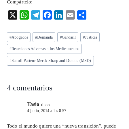
Compártelo:
X
W
T
F
Li
E
S
ha
el
ac
n
m
ha
ts
eg
eb
ke
ai
re
Etiquetas
#
Abogados
#
Demanda
#
Gardasil
#
Justicia
A
ra
o
dI
l
de
p
m
o
n
#
Reacciones Adversas a los Medicamentos
la
entrada:
p
k
#
Sanofi Pasteur Merck Sharp and Dohme (MSD)
4 comentarios
Tasio
dice:
4 junio, 2014 a las 8:57
Todo el mundo quiere una “nueva transición”, puede