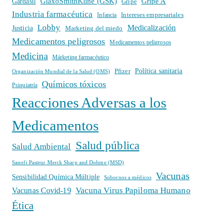
GlaxoSmithKline (GSK)
Gripe A
Gardasil
Gripe
Industria farmacéutica
Intereses empresariales
Infancia
Lobby
Medicalización
Justicia
Marketing del miedo
Medicamentos peligrosos
Medicamentos peligrosos
Medicina
Márketing farmacéutico
Política sanitaria
Pfizer
Organización Mundial de la Salud (OMS)
Químicos tóxicos
Psiquiatría
Reacciones Adversas a los
Medicamentos
Salud pública
Salud Ambiental
Sanofi Pasteur Merck Sharp and Dohme (MSD)
Vacunas
Sensibilidad Química Múltiple
Sobornos a médicos
Vacuna Virus Papiloma Humano
Vacunas Covid-19
Ética