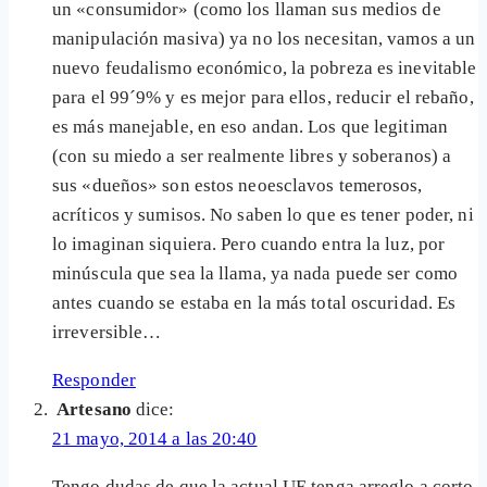
un «consumidor» (como los llaman sus medios de
manipulación masiva) ya no los necesitan, vamos a un
nuevo feudalismo económico, la pobreza es inevitable
para el 99´9% y es mejor para ellos, reducir el rebaño,
es más manejable, en eso andan. Los que legitiman
(con su miedo a ser realmente libres y soberanos) a
sus «dueños» son estos neoesclavos temerosos,
acríticos y sumisos. No saben lo que es tener poder, ni
lo imaginan siquiera. Pero cuando entra la luz, por
minúscula que sea la llama, ya nada puede ser como
antes cuando se estaba en la más total oscuridad. Es
irreversible…
Responder
Artesano
dice:
21 mayo, 2014 a las 20:40
Tengo dudas de que la actual UE tenga arreglo a corto