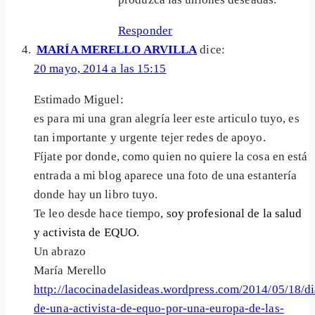
Responder
MARÍA MERELLO ARVILLA
dice:
20 mayo, 2014 a las 15:15
Estimado Miguel:
es para mi una gran alegría leer este articulo tuyo, es
tan importante y urgente tejer redes de apoyo.
Fíjate por donde, como quien no quiere la cosa en está
entrada a mi blog aparece una foto de una estantería
donde hay un libro tuyo.
Te leo desde hace tiempo,
soy profesional de la salud
y activista de EQUO
.
Un abrazo
María Merello
http://lacocinadelasideas.wordpress.com/2014/05/18/di
de-una-activista-de-equo-por-una-europa-de-las-