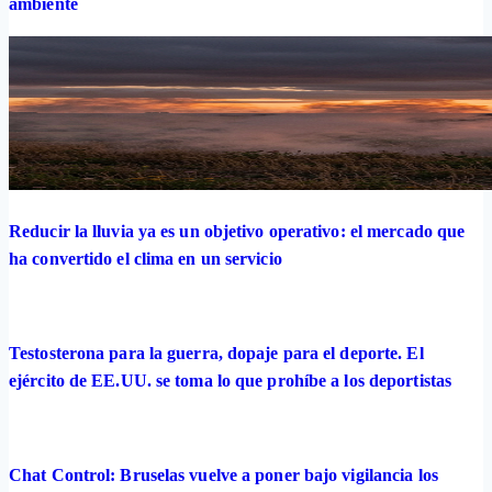
ambiente
Reducir la lluvia ya es un objetivo operativo: el mercado que
ha convertido el clima en un servicio
Testosterona para la guerra, dopaje para el deporte. El
ejército de EE.UU. se toma lo que prohíbe a los deportistas
Chat Control: Bruselas vuelve a poner bajo vigilancia los