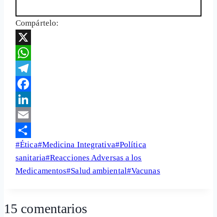
Compártelo:
X
WhatsApp
Telegram
Facebook
LinkedIn
Email
Etiquetas
#
Ética
#
Medicina Integrativa
#
Política
Share
de
sanitaria
#
Reacciones Adversas a los
la
Medicamentos
#
Salud ambiental
#
Vacunas
entrada:
15 comentarios