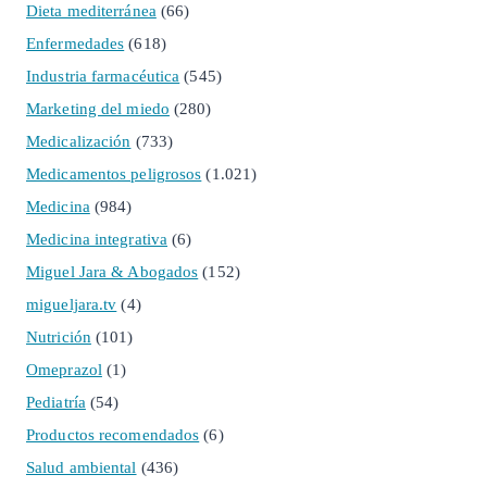
Dieta mediterránea
(66)
Enfermedades
(618)
Industria farmacéutica
(545)
Marketing del miedo
(280)
Medicalización
(733)
Medicamentos peligrosos
(1.021)
Medicina
(984)
Medicina integrativa
(6)
Miguel Jara & Abogados
(152)
migueljara.tv
(4)
Nutrición
(101)
Omeprazol
(1)
Pediatría
(54)
Productos recomendados
(6)
Salud ambiental
(436)