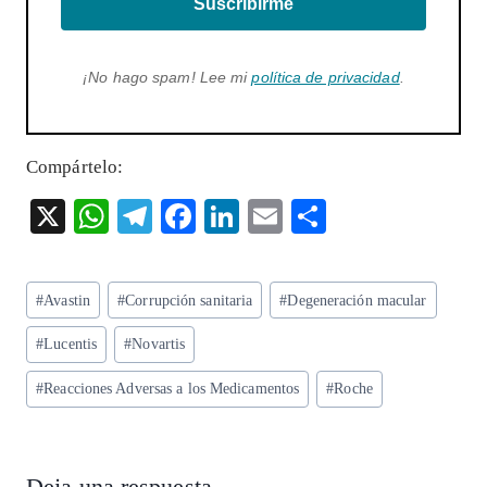
Suscribirme
¡No hago spam! Lee mi
política de privacidad
.
Compártelo:
X
W
T
F
Li
E
S
ha
el
ac
n
m
ha
ts
eg
eb
ke
ai
re
Etiquetas
#
Avastin
#
Corrupción sanitaria
#
Degeneración macular
A
ra
o
dI
l
de
p
m
o
n
#
Lucentis
#
Novartis
la
entrada:
p
k
#
Reacciones Adversas a los Medicamentos
#
Roche
Deja una respuesta