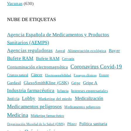
Vacunas
(630)
NUBE DE ETIQUETAS
Agencia Española de Medicamentos y Productos
Sanitarios (AEMPS)
Agencias reguladoras
Bayer
Alimentación ecológica
Agreal
Bufete RAM
Bufete RAM
Cervarix
Coronavirus Covid-19
Contaminación electromagnética
Cáncer
Crianza natural
Electrosensibilidad
Ensayos clínicos
Essure
GlaxoSmithKline (GSK)
Gripe A
Gardasil
Gripe
Industria farmacéutica
Intereses empresariales
Infancia
Lobby
Medicalización
Justicia
Marketing del miedo
Medicamentos peligrosos
Medicamentos peligrosos
Medicina
Márketing farmacéutico
Política sanitaria
Pfizer
Organización Mundial de la Salud (OMS)