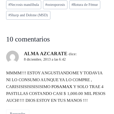
p
m
o
n
#
Necrosis mandíbula
#
osteoporosis
#
Rotura de Fémur
la
entrada:
p
k
#
Sharp and Dohme (MSD)
10 comentarios
ALMA AZCARATE
dice:
8 diciembre, 2013 a las 6:42
MMMM!!! ESTOY ANGUSTIANDOME Y TODAVIA
NI LO CONSUMO AUNQUE YA LO COMPRE ,
CARISISISISISISISIMO
FOSAMAX
Y SOLO TRAE 4
PASTILLAS COSTANDO CASI $ 1,000.00 MIL PESOS
AUCH!!!! DIOS ESTOY EN TUS MANOS !!!
Responder