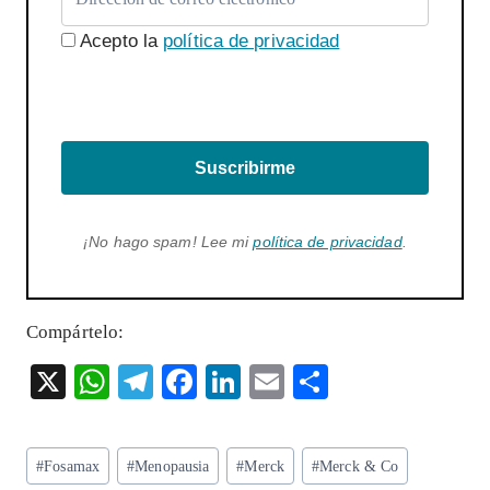
Acepto la
política de privacidad
Suscribirme
¡No hago spam! Lee mi
política de privacidad
.
Compártelo:
X
W
T
F
Li
E
S
ha
el
ac
n
m
ha
ts
eg
eb
ke
ai
re
Etiquetas
#
Fosamax
#
Menopausia
#
Merck
#
Merck & Co
A
ra
o
dI
l
de