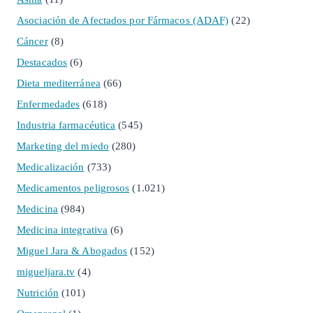
Asociación de Afectados por Fármacos (ADAF)
(22)
Cáncer
(8)
Destacados
(6)
Dieta mediterránea
(66)
Enfermedades
(618)
Industria farmacéutica
(545)
Marketing del miedo
(280)
Medicalización
(733)
Medicamentos peligrosos
(1.021)
Medicina
(984)
Medicina integrativa
(6)
Miguel Jara & Abogados
(152)
migueljara.tv
(4)
Nutrición
(101)