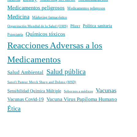
Medicamentos peligrosos
Medicamentos peligrosos
Medicina
Márketing farmacéutico
Política sanitaria
Pfizer
Organización Mundial de la Salud (OMS)
Químicos tóxicos
Psiquiatría
Reacciones Adversas a los
Medicamentos
Salud pública
Salud Ambiental
Sanofi Pasteur Merck Sharp and Dohme (MSD)
Vacunas
Sensibilidad Química Múltiple
Sobornos a médicos
Vacuna Virus Papiloma Humano
Vacunas Covid-19
Ética