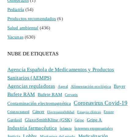
Omeprazol
(1)
Pediatría
(54)
Productos recomendados
(6)
Salud ambiental
(436)
Vacunas
(630)
NUBE DE ETIQUETAS
Agencia Española de Medicamentos y Productos
Sanitarios (AEMPS)
Agencias reguladoras
Bayer
Alimentación ecológica
Agreal
Bufete RAM
Bufete RAM
Cervarix
Coronavirus Covid-19
Contaminación electromagnética
Cáncer
Crianza natural
Electrosensibilidad
Ensayos clínicos
Essure
GlaxoSmithKline (GSK)
Gripe A
Gardasil
Gripe
Industria farmacéutica
Intereses empresariales
Infancia
Lobby
Medicalización
Justicia
Marketing del miedo