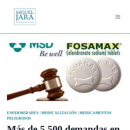
Saltar
al
contenido
ENFERMEDADES
|
MEDICALIZACIÓN
|
MEDICAMENTOS
PELIGROSOS
Más de 5.500 demandas en