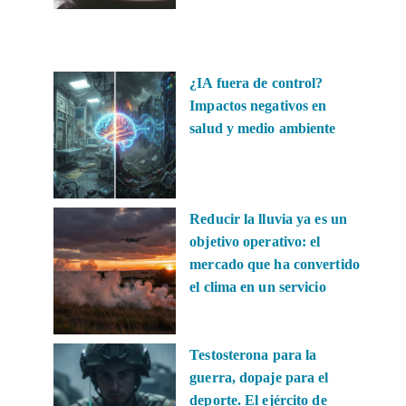
¿IA fuera de control?
Impactos negativos en
salud y medio ambiente
Reducir la lluvia ya es un
objetivo operativo: el
mercado que ha convertido
el clima en un servicio
Testosterona para la
guerra, dopaje para el
deporte. El ejército de