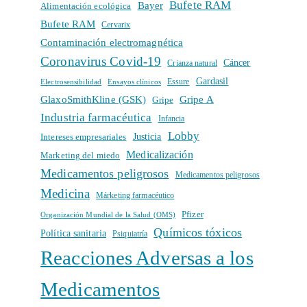
Bufete RAM
Bayer
Alimentación ecológica
Bufete RAM
Cervarix
Contaminación electromagnética
Coronavirus Covid-19
Cáncer
Crianza natural
Gardasil
Electrosensibilidad
Ensayos clínicos
Essure
GlaxoSmithKline (GSK)
Gripe A
Gripe
Industria farmacéutica
Infancia
Lobby
Intereses empresariales
Justicia
Medicalización
Marketing del miedo
Medicamentos peligrosos
Medicamentos peligrosos
Medicina
Márketing farmacéutico
Pfizer
Organización Mundial de la Salud (OMS)
Químicos tóxicos
Política sanitaria
Psiquiatría
Reacciones Adversas a los
Medicamentos