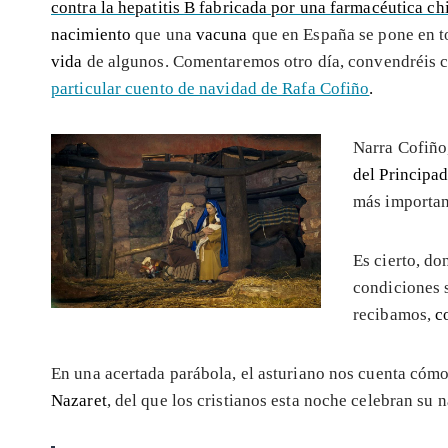
contra la hepatitis B fabricada por una farmacéutica ch
nacimiento
que una
vacuna
que en España se pone en t
vida
de algunos. Comentaremos otro día, convendréis 
particular cuento de navidad de Rafa Cofiño
.
Narra Cofiño
del Principad
más importan
Es cierto, do
condiciones 
recibamos,
c
En una acertada parábola, el asturiano nos cuenta cómo
Nazaret
, del que los cristianos esta noche celebran su 