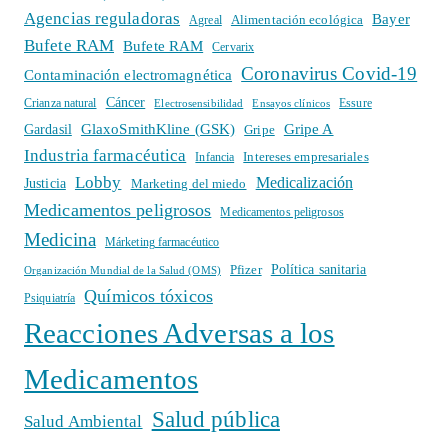
Agencias reguladoras
Bayer
Alimentación ecológica
Agreal
Bufete RAM
Bufete RAM
Cervarix
Coronavirus Covid-19
Contaminación electromagnética
Cáncer
Crianza natural
Electrosensibilidad
Ensayos clínicos
Essure
GlaxoSmithKline (GSK)
Gripe A
Gardasil
Gripe
Industria farmacéutica
Intereses empresariales
Infancia
Lobby
Medicalización
Justicia
Marketing del miedo
Medicamentos peligrosos
Medicamentos peligrosos
Medicina
Márketing farmacéutico
Política sanitaria
Pfizer
Organización Mundial de la Salud (OMS)
Químicos tóxicos
Psiquiatría
Reacciones Adversas a los
Medicamentos
Salud pública
Salud Ambiental