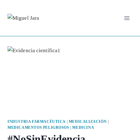
Saltar
al
contenido
INDUSTRIA FARMACÉUTICA
|
MEDICALIZACIÓN
|
MEDICAMENTOS PELIGROSOS
|
MEDICINA
#NoSinEvidencia