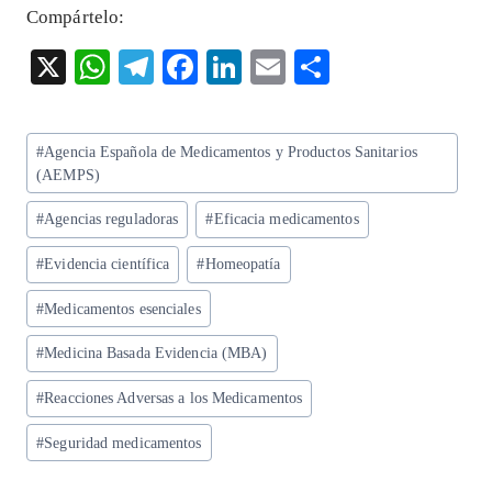
Compártelo:
X
W
T
F
Li
E
S
ha
el
ac
n
m
ha
ts
eg
eb
ke
ai
re
Etiquetas
#
Agencia Española de Medicamentos y Productos Sanitarios
A
ra
o
dI
l
de
(AEMPS)
p
m
o
n
la
#
Agencias reguladoras
#
Eficacia medicamentos
entrada:
p
k
#
Evidencia científica
#
Homeopatía
#
Medicamentos esenciales
#
Medicina Basada Evidencia (MBA)
#
Reacciones Adversas a los Medicamentos
#
Seguridad medicamentos