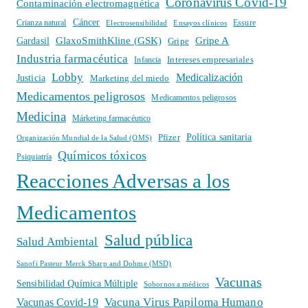
Coronavirus Covid-19
Contaminación electromagnética
Cáncer
Crianza natural
Electrosensibilidad
Ensayos clínicos
Essure
GlaxoSmithKline (GSK)
Gripe A
Gardasil
Gripe
Industria farmacéutica
Intereses empresariales
Infancia
Lobby
Medicalización
Justicia
Marketing del miedo
Medicamentos peligrosos
Medicamentos peligrosos
Medicina
Márketing farmacéutico
Política sanitaria
Pfizer
Organización Mundial de la Salud (OMS)
Químicos tóxicos
Psiquiatría
Reacciones Adversas a los
Medicamentos
Salud pública
Salud Ambiental
Sanofi Pasteur Merck Sharp and Dohme (MSD)
Vacunas
Sensibilidad Química Múltiple
Sobornos a médicos
Vacuna Virus Papiloma Humano
Vacunas Covid-19