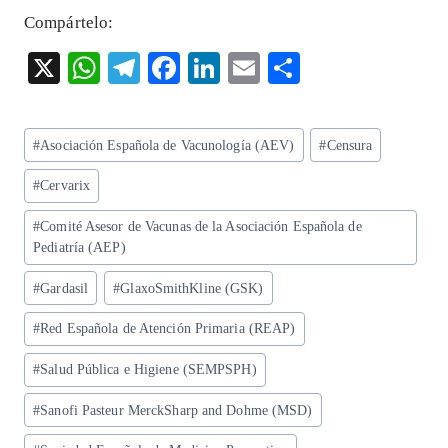
Compártelo:
X
W
T
F
Li
E
S
ha
el
ac
n
m
ha
ts
eg
eb
ke
ai
re
Etiquetas
#
Asociación Española de Vacunología (AEV)
#
Censura
A
ra
o
dI
l
de
p
m
o
n
#
Cervarix
la
entrada:
p
k
#
Comité Asesor de Vacunas de la Asociación Española de
Pediatría (AEP)
#
Gardasil
#
GlaxoSmithKline (GSK)
#
Red Española de Atención Primaria (REAP)
#
Salud Pública e Higiene (SEMPSPH)
#
Sanofi Pasteur MerckSharp and Dohme (MSD)