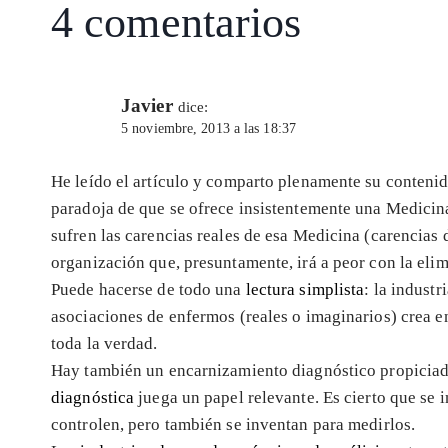
4 comentarios
p
m
o
n
p
k
Javier
dice:
5 noviembre, 2013 a las 18:37
He leído el artículo y comparto plenamente su contenid
paradoja de que se ofrece insistentemente una Medicin
sufren las carencias reales de esa Medicina (carencias
organización que, presuntamente, irá a peor con la eli
Puede hacerse de todo una
lectura simplista
: la indust
asociaciones de enfermos (reales o imaginarios) crea e
toda la verdad.
Hay también un encarnizamiento diagnóstico propiciad
diagnóstica
juega un papel relevante. Es cierto que se
controlen, pero también se inventan para medirlos.