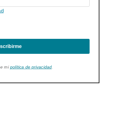
ad
scribirme
ee mi
política de privacidad
.