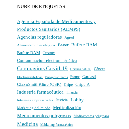
NUBE DE ETIQUETAS
Agencia Española de Medicamentos y
Productos Sanitarios (AEMPS)
Agencias reguladoras
Agreal
Bufete RAM
Bayer
Alimentación ecológica
Bufete RAM
Cervarix
Contaminación electromagnética
Coronavirus Covid-19
Cáncer
Crianza natural
Gardasil
Electrosensibilidad
Ensayos clínicos
Essure
GlaxoSmithKline (GSK)
Gripe A
Gripe
Industria farmacéutica
Infancia
Lobby
Intereses empresariales
Justicia
Medicalización
Marketing del miedo
Medicamentos peligrosos
Medicamentos peligrosos
Medicina
Márketing farmacéutico