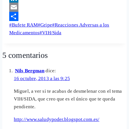
LinkedIn
Email
Etiquetas
#
Bufete RAM
#
Gripe
#
Reacciones Adversas a los
Share
de
Medicamentos
#
VIH/Sida
la
entrada:
5 comentarios
Nils Bergman
dice:
16 octubre, 2013 a las 9:25
Miguel, a ver si te acabas de desmelenar con el tema
VIH/SIDA, que creo que es el único que te queda
pendiente.
http://www.saludypoder.blogspot.com.es/