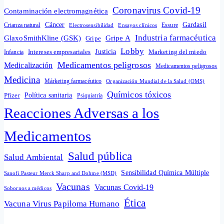
Coronavirus Covid-19
Contaminación electromagnética
Cáncer
Gardasil
Crianza natural
Electrosensibilidad
Ensayos clínicos
Essure
Industria farmacéutica
GlaxoSmithKline (GSK)
Gripe A
Gripe
Lobby
Intereses empresariales
Justicia
Infancia
Marketing del miedo
Medicamentos peligrosos
Medicalización
Medicamentos peligrosos
Medicina
Márketing farmacéutico
Organización Mundial de la Salud (OMS)
Químicos tóxicos
Política sanitaria
Pfizer
Psiquiatría
Reacciones Adversas a los
Medicamentos
Salud pública
Salud Ambiental
Sensibilidad Química Múltiple
Sanofi Pasteur Merck Sharp and Dohme (MSD)
Vacunas
Vacunas Covid-19
Sobornos a médicos
Ética
Vacuna Virus Papiloma Humano