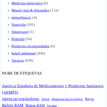
Medicina integrativa
(6)
Miguel Jara & Abogados
(152)
migueljara.tv
(4)
Nutrición
(101)
Omeprazol
(1)
Pediatría
(54)
Productos recomendados
(6)
Salud ambiental
(436)
Vacunas
(630)
NUBE DE ETIQUETAS
Agencia Española de Medicamentos y Productos Sanitarios
(AEMPS)
Agencias reguladoras
Bayer
Alimentación ecológica
Agreal
Bufete RAM
Bufete RAM
Cervarix