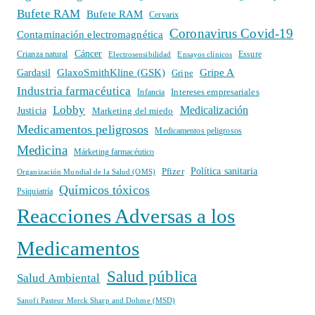
Bufete RAM
Bufete RAM
Cervarix
Coronavirus Covid-19
Contaminación electromagnética
Cáncer
Crianza natural
Electrosensibilidad
Ensayos clínicos
Essure
GlaxoSmithKline (GSK)
Gripe A
Gardasil
Gripe
Industria farmacéutica
Intereses empresariales
Infancia
Lobby
Medicalización
Justicia
Marketing del miedo
Medicamentos peligrosos
Medicamentos peligrosos
Medicina
Márketing farmacéutico
Política sanitaria
Pfizer
Organización Mundial de la Salud (OMS)
Químicos tóxicos
Psiquiatría
Reacciones Adversas a los
Medicamentos
Salud pública
Salud Ambiental
Sanofi Pasteur Merck Sharp and Dohme (MSD)