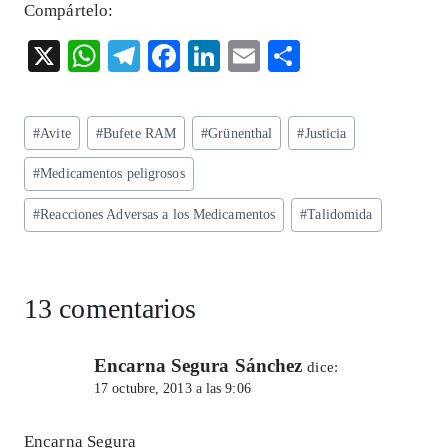
Compártelo:
X
W
T
F
Li
E
S
ha
el
ac
n
m
ha
ts
eg
eb
ke
ai
re
Etiquetas
#
Avite
#
Bufete RAM
#
Grünenthal
#
Justicia
A
ra
o
dI
l
de
p
m
o
n
#
Medicamentos peligrosos
la
entrada:
p
k
#
Reacciones Adversas a los Medicamentos
#
Talidomida
13 comentarios
Encarna Segura Sánchez
dice:
17 octubre, 2013 a las 9:06
Encarna Segura