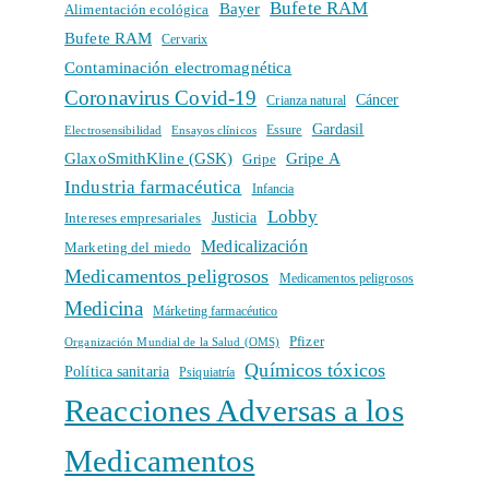
Bufete RAM
Bayer
Alimentación ecológica
Bufete RAM
Cervarix
Contaminación electromagnética
Coronavirus Covid-19
Cáncer
Crianza natural
Gardasil
Electrosensibilidad
Ensayos clínicos
Essure
GlaxoSmithKline (GSK)
Gripe A
Gripe
Industria farmacéutica
Infancia
Lobby
Intereses empresariales
Justicia
Medicalización
Marketing del miedo
Medicamentos peligrosos
Medicamentos peligrosos
Medicina
Márketing farmacéutico
Pfizer
Organización Mundial de la Salud (OMS)
Químicos tóxicos
Política sanitaria
Psiquiatría
Reacciones Adversas a los
Medicamentos