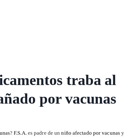
camentos traba al
dañado por vacunas
cunas
?
F.S.A.
es padre de un
niño afectado por vacunas
y