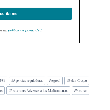
scribirme
ee mi
política de privacidad
.
MPS)
#
Agencias reguladoras
#
Agreal
#
Belén Crespo
os
#
Reacciones Adversas a los Medicamentos
#
Vacunas