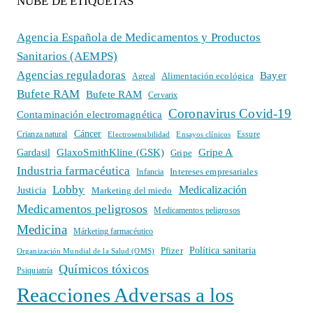
NUBE DE ETIQUETAS
Agencia Española de Medicamentos y Productos
Sanitarios (AEMPS)
Agencias reguladoras
Bayer
Alimentación ecológica
Agreal
Bufete RAM
Bufete RAM
Cervarix
Coronavirus Covid-19
Contaminación electromagnética
Cáncer
Crianza natural
Electrosensibilidad
Ensayos clínicos
Essure
GlaxoSmithKline (GSK)
Gripe A
Gardasil
Gripe
Industria farmacéutica
Intereses empresariales
Infancia
Lobby
Medicalización
Justicia
Marketing del miedo
Medicamentos peligrosos
Medicamentos peligrosos
Medicina
Márketing farmacéutico
Política sanitaria
Pfizer
Organización Mundial de la Salud (OMS)
Químicos tóxicos
Psiquiatría
Reacciones Adversas a los