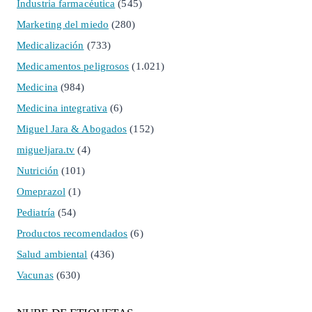
Industria farmacéutica
(545)
Marketing del miedo
(280)
Medicalización
(733)
Medicamentos peligrosos
(1.021)
Medicina
(984)
Medicina integrativa
(6)
Miguel Jara & Abogados
(152)
migueljara.tv
(4)
Nutrición
(101)
Omeprazol
(1)
Pediatría
(54)
Productos recomendados
(6)
Salud ambiental
(436)
Vacunas
(630)