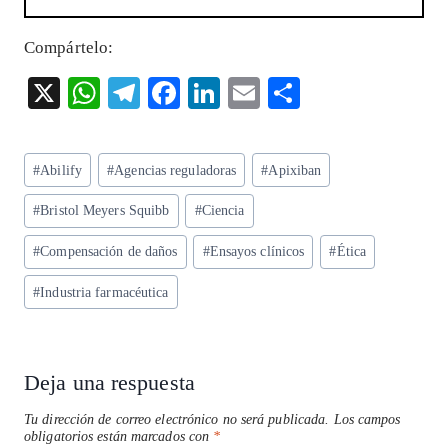
Compártelo:
X
W
T
F
Li
E
S
ha
el
ac
n
m
ha
ts
eg
eb
ke
ai
re
Etiquetas
#
Abilify
#
Agencias reguladoras
#
Apixiban
A
ra
o
dI
l
de
p
m
o
n
#
Bristol Meyers Squibb
#
Ciencia
la
entrada:
p
k
#
Compensación de daños
#
Ensayos clínicos
#
Ética
#
Industria farmacéutica
Deja una respuesta
Tu dirección de correo electrónico no será publicada.
Los campos
obligatorios están marcados con
*