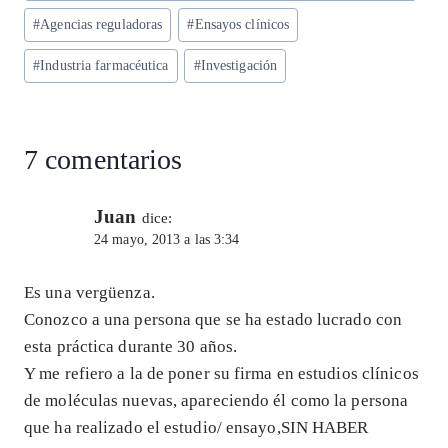
p
m
o
n
la
#
Agencias reguladoras
#
Ensayos clínicos
entrada:
p
k
#
Industria farmacéutica
#
Investigación
7 comentarios
Juan
dice:
24 mayo, 2013 a las 3:34
Es una vergüenza.
Conozco a una persona que se ha estado lucrado con
esta práctica durante 30 años.
Y me refiero a la de poner su firma en estudios clínicos
de moléculas nuevas, apareciendo él como la persona
que ha realizado el estudio/ ensayo,SIN HABER