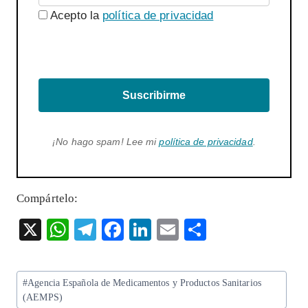
Acepto la
política de privacidad
Suscribirme
¡No hago spam! Lee mi
política de privacidad
.
Compártelo:
X
W
T
F
Li
E
S
ha
el
ac
n
m
ha
ts
eg
eb
ke
ai
re
Etiquetas
#
Agencia Española de Medicamentos y Productos Sanitarios
A
ra
o
dI
l
de
(AEMPS)