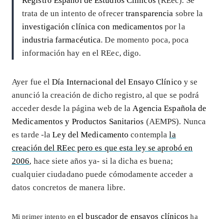
Registro Español de Estudios Clínicos
(REec). Se
trata de un intento de ofrecer
transparencia
sobre la
investigación clínica
con medicamentos
por la
industria farmacéutica
. De momento poca, poca
información hay en el REec, digo.
Ayer fue el
Día Internacional del Ensayo Clínico
y se
anunció la creación de dicho registro, al que se podrá
acceder desde la página web de la
Agencia Española de
Medicamentos y Productos Sanitarios
(AEMPS). Nunca
es tarde -la
Ley del Medicamento
contempla
la
creación del REec pero es que esta ley se aprobó en
2006
, hace siete años ya- si la dicha es buena;
cualquier ciudadano puede cómodamente acceder a
datos concretos de manera libre.
el buscador de ensayos clínicos
Mi primer intento en
ha