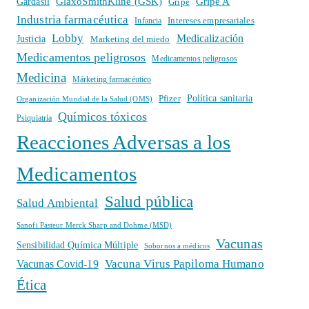
GlaxoSmithKline (GSK)
Gripe A
Gardasil
Gripe
Industria farmacéutica
Intereses empresariales
Infancia
Lobby
Medicalización
Justicia
Marketing del miedo
Medicamentos peligrosos
Medicamentos peligrosos
Medicina
Márketing farmacéutico
Política sanitaria
Pfizer
Organización Mundial de la Salud (OMS)
Químicos tóxicos
Psiquiatría
Reacciones Adversas a los
Medicamentos
Salud pública
Salud Ambiental
Sanofi Pasteur Merck Sharp and Dohme (MSD)
Vacunas
Sensibilidad Química Múltiple
Sobornos a médicos
Vacuna Virus Papiloma Humano
Vacunas Covid-19
Ética