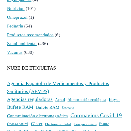
Nutrición
(101)
Omeprazol
(1)
Pediatría
(54)
Productos recomendados
(6)
Salud ambiental
(436)
Vacunas
(630)
NUBE DE ETIQUETAS
Agencia Española de Medicamentos y Productos
Sanitarios (AEMPS)
Agencias reguladoras
Bayer
Alimentación ecológica
Agreal
Bufete RAM
Bufete RAM
Cervarix
Coronavirus Covid-19
Contaminación electromagnética
Cáncer
Crianza natural
Electrosensibilidad
Ensayos clínicos
Essure