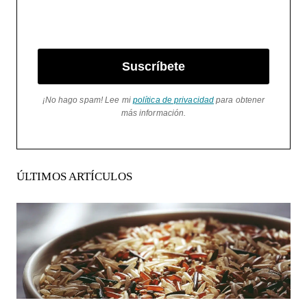
Suscríbete
¡No hago spam! Lee mi
política de privacidad
para obtener
más información.
ÚLTIMOS ARTÍCULOS