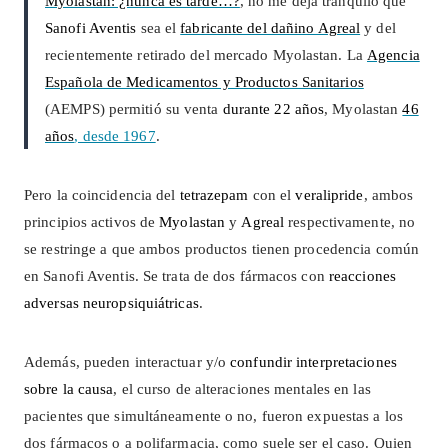
Myolastan: ¿nunca es tarde…?
, no me deja tranquilo que
Sanofi Aventis
sea el
fabricante del dañino Agreal
y del
recientemente retirado del mercado Myolastan. La
Agencia
Española de Medicamentos y Productos Sanitarios
(AEMPS) permitió su venta
durante 22 años
, Myolastan
46
años
, desde 1967
.
Pero la
coincidencia del
tetrazepam
con el
veralipride
, ambos
principios activos de
Myolastan
y
Agreal
respectivamente, no
se restringe a que ambos productos tienen procedencia común
en Sanofi Aventis. Se trata de dos fármacos con
reacciones
adversas neuropsiquiátricas
.
Además, pueden interactuar y/o
confundir interpretaciones
sobre la causa
, el curso de alteraciones mentales en las
pacientes que simultáneamente o no, fueron expuestas a los
dos fármacos o a polifarmacia, como suele ser el caso. Quien