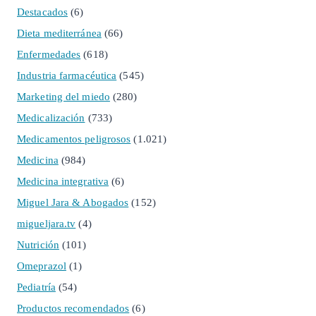
Destacados
(6)
Dieta mediterránea
(66)
Enfermedades
(618)
Industria farmacéutica
(545)
Marketing del miedo
(280)
Medicalización
(733)
Medicamentos peligrosos
(1.021)
Medicina
(984)
Medicina integrativa
(6)
Miguel Jara & Abogados
(152)
migueljara.tv
(4)
Nutrición
(101)
Omeprazol
(1)
Pediatría
(54)
Productos recomendados
(6)