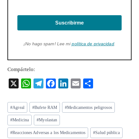
Suscribirme
¡No hago spam! Lee mi
política de privacidad
.
Compártelo:
X
W
T
F
Li
E
S
ha
el
ac
n
m
ha
ts
eg
eb
ke
ai
re
Etiquetas
#
Agreal
#
Bufete RAM
#
Medicamentos peligrosos
A
ra
o
dI
l
de
p
m
o
n
#
Medicina
#
Myolastan
la
entrada:
p
k
#
Reacciones Adversas a los Medicamentos
#
Salud pública