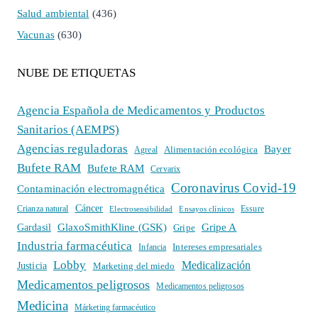
Salud ambiental
(436)
Vacunas
(630)
NUBE DE ETIQUETAS
Agencia Española de Medicamentos y Productos
Sanitarios (AEMPS)
Agencias reguladoras
Bayer
Alimentación ecológica
Agreal
Bufete RAM
Bufete RAM
Cervarix
Coronavirus Covid-19
Contaminación electromagnética
Cáncer
Crianza natural
Electrosensibilidad
Ensayos clínicos
Essure
GlaxoSmithKline (GSK)
Gripe A
Gardasil
Gripe
Industria farmacéutica
Intereses empresariales
Infancia
Lobby
Medicalización
Justicia
Marketing del miedo
Medicamentos peligrosos
Medicamentos peligrosos
Medicina
Márketing farmacéutico