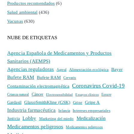
Productos recomendados
(6)
Salud ambiental
(436)
Vacunas
(630)
NUBE DE ETIQUETAS
Agencia Española de Medicamentos y Productos
Sanitarios (AEMPS)
Agencias reguladoras
Bayer
Alimentación ecológica
Agreal
Bufete RAM
Bufete RAM
Cervarix
Coronavirus Covid-19
Contaminación electromagnética
Cáncer
Crianza natural
Electrosensibilidad
Ensayos clínicos
Essure
GlaxoSmithKline (GSK)
Gripe A
Gardasil
Gripe
Industria farmacéutica
Intereses empresariales
Infancia
Lobby
Medicalización
Justicia
Marketing del miedo
Medicamentos peligrosos
Medicamentos peligrosos