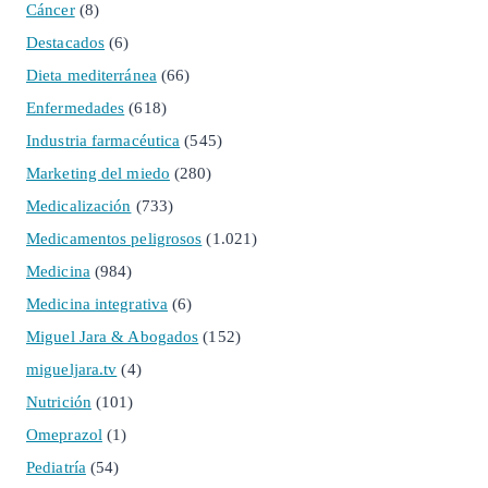
Cáncer
(8)
Destacados
(6)
Dieta mediterránea
(66)
Enfermedades
(618)
Industria farmacéutica
(545)
Marketing del miedo
(280)
Medicalización
(733)
Medicamentos peligrosos
(1.021)
Medicina
(984)
Medicina integrativa
(6)
Miguel Jara & Abogados
(152)
migueljara.tv
(4)
Nutrición
(101)
Omeprazol
(1)
Pediatría
(54)