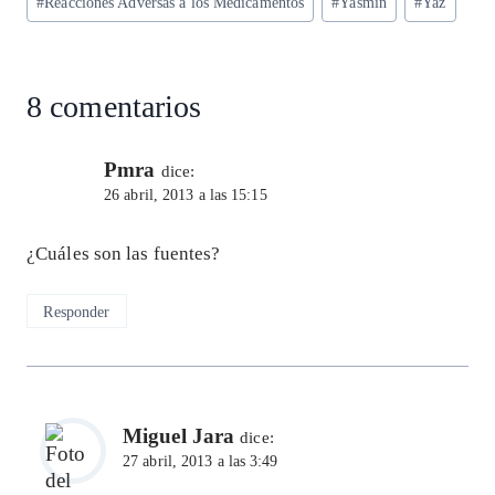
p
k
#
Reacciones Adversas a los Medicamentos
#
Yasmin
#
Yaz
8 comentarios
Pmra
dice:
26 abril, 2013 a las 15:15
¿Cuáles son las fuentes?
Responder
Miguel Jara
dice:
27 abril, 2013 a las 3:49