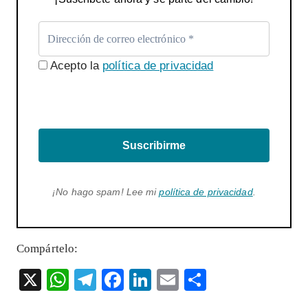
Acepto la
política de privacidad
Suscribirme
¡No hago spam! Lee mi
política de privacidad
.
Compártelo:
X
W
T
F
Li
E
S
ha
el
ac
n
m
ha