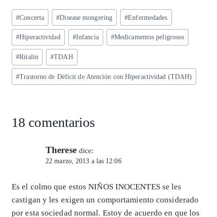
ts
eg
eb
ke
ai
re
Etiquetas
#
Concerta
#
Disease mongering
#
Enfermedades
A
ra
o
dI
l
de
p
m
o
n
#
Hiperactividad
#
Infancia
#
Medicamentos peligrosos
la
entrada:
p
k
#
Ritalin
#
TDAH
#
Trastorno de Déficit de Atención con Hiperactividad (TDAH)
18 comentarios
Therese
dice:
22 marzo, 2013 a las 12:06
Es el colmo que estos NIÑOS INOCENTES se les
castigan y les exigen un comportamiento considerado
por esta sociedad normal. Estoy de acuerdo en que los