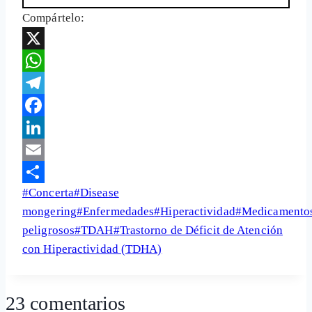
Compártelo:
X
WhatsApp
Telegram
Facebook
LinkedIn
Email
Etiquetas
#
Concerta
#
Disease
Share
de
mongering
#
Enfermedades
#
Hiperactividad
#
Medicamento
la
peligrosos
#
TDAH
#
Trastorno de Déficit de Atención
entrada:
con Hiperactividad (TDHA)
23 comentarios