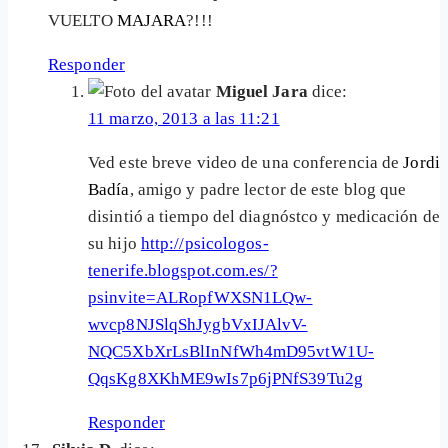
VUELTO
MAJARA
?!!!
Responder
Miguel Jara
dice:
11 marzo, 2013 a las 11:21
Ved este breve video de una conferencia de
Jordi
Badía
, amigo y padre lector de este blog que
disintió a tiempo del diagnóstco y medicación de
su hijo
http://psicologos-
tenerife.blogspot.com.es/?
psinvite=ALRopfWXSN1LQw-
wvcp8NJSlqShJygbVxIJAlvV-
NQC5XbXrLsBlInNfWh4mD95vtW1U-
QqsKg8XKhME9wIs7p6jPNfS39Tu2g
Responder