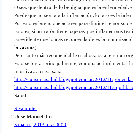
O sea, que dentro de lo benigna que es la enfermedad,
e
Puede que no sea rara la inflamación, lo raro es la infert
Por esto es bueno que aclaren para diluir el temor sobr
Esto es, si un varón tiene paperas y se inflaman sus te
Es evidente que lo más recomendable es la inmunización 
la vacuna)
.
Pero tanto más recomendable es abocarse a tener un org
Esto se logra, principalmente, con una actitud mental f
intuitiva… o sea, sana.
http://consumasalud.blogspot.com.ar/2012/11/poner-la-
http://consumasalud.blogspot.com.ar/2012/11/equilibri
Salud.
Responder
José Manuel
dice:
3 marzo, 2013 a las 6:00