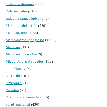
Dieta mediterránea
(66)
Enfermedades
(618)
Industria farmacéutica
(545)
Marketing del miedo
(280)
Medicalización
(733)
Medicamentos peligrosos
(1.021)
Medicina
(984)
Medicina integrativa
(6)
Miguel Jara & Abogados
(152)
migueljara.tv
(4)
Nutrición
(101)
Omeprazol
(1)
Pediatría
(54)
Productos recomendados
(6)
Salud ambiental
(436)