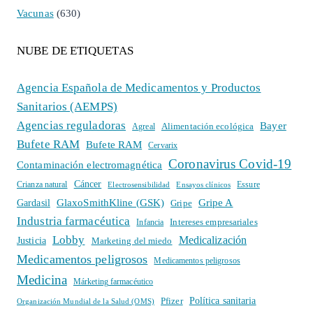
Vacunas
(630)
NUBE DE ETIQUETAS
Agencia Española de Medicamentos y Productos
Sanitarios (AEMPS)
Agencias reguladoras
Bayer
Alimentación ecológica
Agreal
Bufete RAM
Bufete RAM
Cervarix
Coronavirus Covid-19
Contaminación electromagnética
Cáncer
Crianza natural
Electrosensibilidad
Ensayos clínicos
Essure
GlaxoSmithKline (GSK)
Gripe A
Gardasil
Gripe
Industria farmacéutica
Intereses empresariales
Infancia
Lobby
Medicalización
Justicia
Marketing del miedo
Medicamentos peligrosos
Medicamentos peligrosos
Medicina
Márketing farmacéutico
Política sanitaria
Pfizer
Organización Mundial de la Salud (OMS)