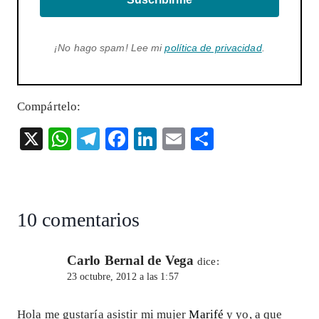
¡No hago spam! Lee mi
política de privacidad
.
Compártelo:
X
W
T
F
Li
E
S
ha
el
ac
n
m
ha
ts
eg
eb
ke
ai
re
A
ra
o
dI
l
10 comentarios
p
m
o
n
p
k
Carlo Bernal de Vega
dice:
23 octubre, 2012 a las 1:57
Hola me gustaría asistir mi mujer
Marifé
y yo, a que