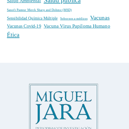
Salud pública
Salud Ambiental
Sanofi Pasteur Merck Sharp and Dohme (MSD)
Vacunas
Sensibilidad Química Múltiple
Sobornos a médicos
Vacuna Virus Papiloma Humano
Vacunas Covid-19
Ética