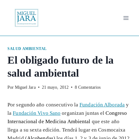
Saltar
al
contenido
SALUD AMBIENTAL
El obligado futuro de la
salud ambiental
Por
Miguel Jara
21 mayo, 2012
8 Comentarios
Por segundo año consecutivo la
Fundación Alborada
y
la
Fundación Vivo Sano
organizan juntas el
Congreso
Internacional de Medicina Ambiental
que este año
llega a su sexta edición. Tendrá lugar en Cosmocaixa
Madrid (
Alcobendas
) los días 1, 2 y 3 de junio de 2012