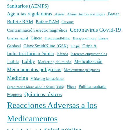
Sanitarios (AEMPS)
Agencias reguladoras
Bayer
Alimentación ecológica
Agreal
Bufete RAM
Bufete RAM
Cervarix
Coronavirus Covid-19
Contaminación electromagnética
Cáncer
Crianza natural
Electrosensibilidad
Ensayos clínicos
Essure
GlaxoSmithKline (GSK)
Gripe A
Gardasil
Gripe
Industria farmacéutica
Intereses empresariales
Infancia
Lobby
Medicalización
Justicia
Marketing del miedo
Medicamentos peligrosos
Medicamentos peligrosos
Medicina
Márketing farmacéutico
Política sanitaria
Pfizer
Organización Mundial de la Salud (OMS)
Químicos tóxicos
Psiquiatría
Reacciones Adversas a los
Medicamentos