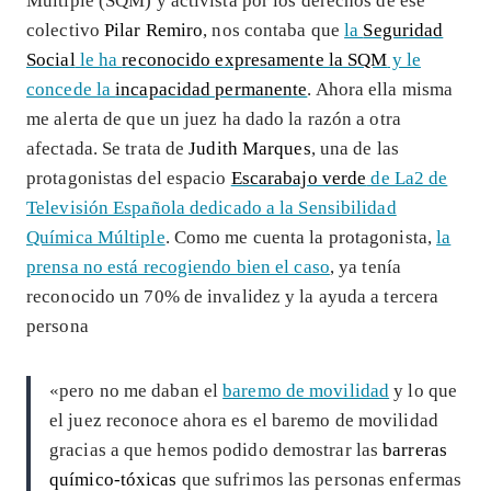
Múltiple (SQM) y activista por los derechos de ese
colectivo
Pilar Remiro
, nos contaba que
la
Seguridad
Social
le ha
reconocido expresamente la SQM
y le
concede la
incapacidad permanente
. Ahora ella misma
me alerta de que un juez ha dado la razón a otra
afectada. Se trata de
Judith Marques
, una de las
protagonistas del espacio
Escarabajo verde
de La2 de
Televisión Española dedicado a la Sensibilidad
Química Múltiple
. Como me cuenta la protagonista,
la
prensa no está recogiendo bien el caso
, ya tenía
reconocido un 70% de invalidez y la ayuda a tercera
persona
«pero no me daban el
baremo de movilidad
y lo que
el juez reconoce ahora es el baremo de movilidad
gracias a que hemos podido demostrar las
barreras
químico-tóxicas
que sufrimos las personas enfermas