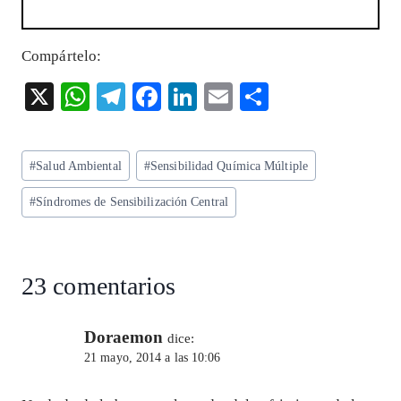
Compártelo:
X
W
T
F
Li
E
S
ha
el
ac
n
m
ha
ts
eg
eb
ke
ai
re
Etiquetas
#
Salud Ambiental
#
Sensibilidad Química Múltiple
A
ra
o
dI
l
de
p
m
o
n
#
Síndromes de Sensibilización Central
la
entrada:
p
k
23 comentarios
Doraemon
dice:
21 mayo, 2014 a las 10:06