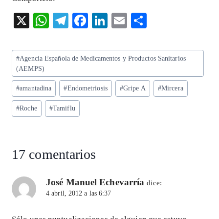
X
W
T
F
Li
E
S
ha
el
ac
n
m
ha
ts
eg
eb
ke
ai
re
Etiquetas
#
Agencia Española de Medicamentos y Productos Sanitarios
A
ra
o
dI
l
de
(AEMPS)
p
m
o
n
la
#
amantadina
#
Endometriosis
#
Gripe A
#
Mircera
entrada:
p
k
#
Roche
#
Tamiflu
17 comentarios
José Manuel Echevarría
dice:
4 abril, 2012 a las 6:37