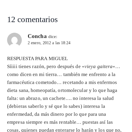
entrada:
p
k
12 comentarios
Concha
dice:
2 enero, 2012 a las 18:24
RESPUESTA PARA MIGUEL
Síiiii tienes razón, pero después de «
vieya gaitera
«…
como dicen en mi tierra… también me enfrento a la
farmacéutica cometodo… recetando a mis enfermos
dieta sana, homeopatía, ortomolecular y lo que haga
falta: un abrazo, un cachete…. no interesa la salud
(debieras saberlo y sé que lo sabes) interesa la
enfermedad, da más dinero por lo que para una
empresa siempre es más rentable… puestas así las
cosas, quienes puedan enterarse lo harán y los que no,