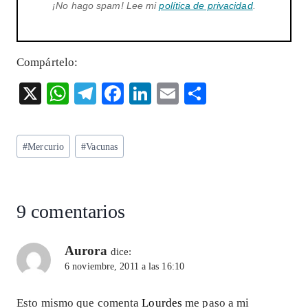
¡No hago spam! Lee mi
política de privacidad
.
Compártelo:
X
W
T
F
Li
E
S
ha
el
ac
n
m
ha
ts
eg
eb
ke
ai
re
Etiquetas
#
Mercurio
#
Vacunas
A
ra
o
dI
l
de
p
m
o
n
la
entrada:
p
k
9 comentarios
Aurora
dice:
6 noviembre, 2011 a las 16:10
Esto mismo que comenta
Lourdes
me paso a mi