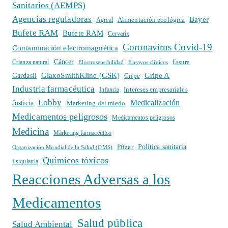
Sanitarios (AEMPS)
Agencias reguladoras
Bayer
Alimentación ecológica
Agreal
Bufete RAM
Bufete RAM
Cervarix
Coronavirus Covid-19
Contaminación electromagnética
Cáncer
Crianza natural
Electrosensibilidad
Ensayos clínicos
Essure
GlaxoSmithKline (GSK)
Gripe A
Gardasil
Gripe
Industria farmacéutica
Intereses empresariales
Infancia
Lobby
Medicalización
Justicia
Marketing del miedo
Medicamentos peligrosos
Medicamentos peligrosos
Medicina
Márketing farmacéutico
Política sanitaria
Pfizer
Organización Mundial de la Salud (OMS)
Químicos tóxicos
Psiquiatría
Reacciones Adversas a los
Medicamentos
Salud pública
Salud Ambiental