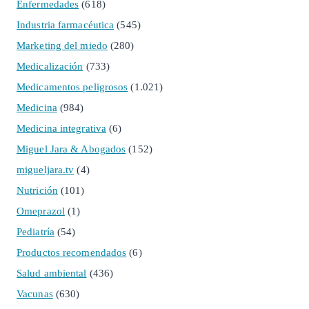
Enfermedades
(618)
Industria farmacéutica
(545)
Marketing del miedo
(280)
Medicalización
(733)
Medicamentos peligrosos
(1.021)
Medicina
(984)
Medicina integrativa
(6)
Miguel Jara & Abogados
(152)
migueljara.tv
(4)
Nutrición
(101)
Omeprazol
(1)
Pediatría
(54)
Productos recomendados
(6)
Salud ambiental
(436)
Vacunas
(630)