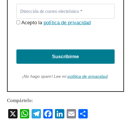
Acepto la
política de privacidad
Suscribirme
¡No hago spam! Lee mi
política de privacidad
.
Compártelo:
X
W
T
F
Li
E
S
ha
el
ac
n
m
ha