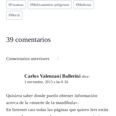
ts
eg
eb
ke
ai
re
Etiquetas
#
Fosamax
#
Medicamentos peligrosos
#
Medicina
A
ra
o
dI
l
de
p
m
o
n
#
Merck
la
entrada:
p
k
39 comentarios
Navegación
Comentarios anteriores
de
Carlos Valenzani Ballerini
comentarios
dice:
1 noviembre, 2013 a las 0:34
Quisiera saber donde puedo obtener información
acerca de la «muerte de la mandíbula».
En Internet casi todas las páginas que quiero leer están