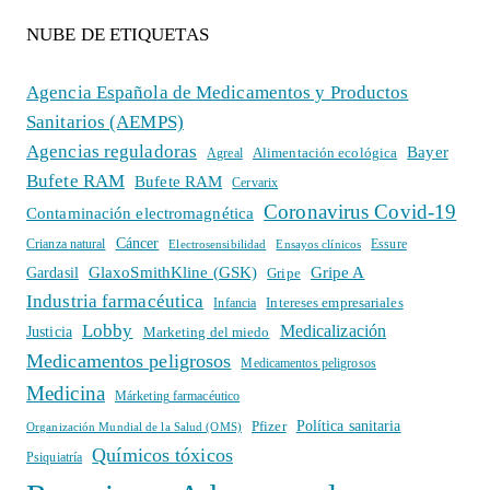
NUBE DE ETIQUETAS
Agencia Española de Medicamentos y Productos
Sanitarios (AEMPS)
Agencias reguladoras
Bayer
Alimentación ecológica
Agreal
Bufete RAM
Bufete RAM
Cervarix
Coronavirus Covid-19
Contaminación electromagnética
Cáncer
Crianza natural
Electrosensibilidad
Ensayos clínicos
Essure
GlaxoSmithKline (GSK)
Gripe A
Gardasil
Gripe
Industria farmacéutica
Intereses empresariales
Infancia
Lobby
Medicalización
Justicia
Marketing del miedo
Medicamentos peligrosos
Medicamentos peligrosos
Medicina
Márketing farmacéutico
Política sanitaria
Pfizer
Organización Mundial de la Salud (OMS)
Químicos tóxicos
Psiquiatría