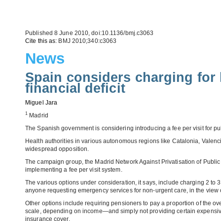
Published 8 June 2010, doi:10.1136/bmj.c3063
Cite this as:
BMJ 2010;340:c3063
News
Spain considers charging for h
financial deficit
Miguel Jara
1
Madrid
The Spanish government is considering introducing a fee per visit for publ
Health authorities in various autonomous regions like Catalonia, Valenc
widespread opposition.
The campaign group, the Madrid Network Against Privatisation of Public He
implementing a fee per visit system.
The various options under consideration, it says, include charging 2 to 3 
anyone requesting emergency services for non-urgent care, in the view o
Other options include requiring pensioners to pay a proportion of the ove
scale, depending on income—and simply not providing certain expensive ser
insurance cover.