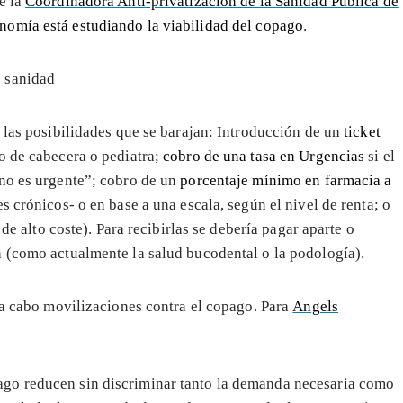
e la
Coordinadora Anti-privatización de la Sanidad Pública de
onomía está estudiando la viabilidad del copago
.
 las posibilidades que se barajan: Introducción de un
ticket
co de cabecera o pediatra;
cobro de una tasa en Urgencias
si el
“no es urgente”; cobro de un
porcentaje mínimo en farmacia a
 crónicos- o en base a una escala, según el nivel de renta; o
de alto coste). Para recibirlas se debería pagar aparte o
a (como actualmente la salud bucodental o la podología).
o a cabo movilizaciones contra el copago. Para
Angels
pago reducen sin discriminar tanto la demanda necesaria como