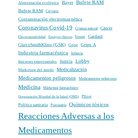
Bufete RAM
Bayer
Alimentación ecológica
Bufete RAM
Cervarix
Contaminación electromagnética
Coronavirus Covid-19
Cáncer
Crianza natural
Gardasil
Electrosensibilidad
Ensayos clínicos
Essure
GlaxoSmithKline (GSK)
Gripe A
Gripe
Industria farmacéutica
Infancia
Lobby
Intereses empresariales
Justicia
Medicalización
Marketing del miedo
Medicamentos peligrosos
Medicamentos peligrosos
Medicina
Márketing farmacéutico
Pfizer
Organización Mundial de la Salud (OMS)
Químicos tóxicos
Política sanitaria
Psiquiatría
Reacciones Adversas a los
Medicamentos