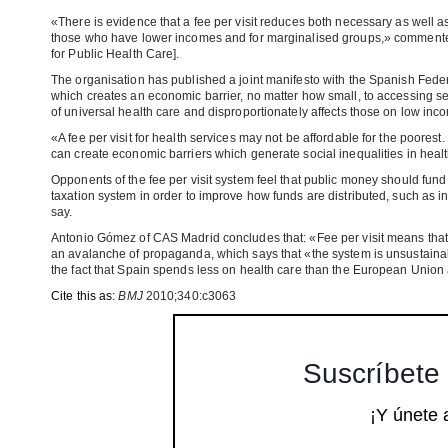
«There is evidence that a fee per visit reduces both necessary as well as
those who have lower incomes and for marginalised groups,» commente
for Public Health Care].
The organisation has published a joint manifesto with the Spanish Federa
which creates an economic barrier, no matter how small, to accessing s
of universal health care and disproportionately affects those on low inc
«A fee per visit for health services may not be affordable for the poorest
can create economic barriers which generate social inequalities in healt
Opponents of the fee per visit system feel that public money should fund 
taxation system in order to improve how funds are distributed, such as in
say.
Antonio Gómez of CAS Madrid concludes that: «Fee per visit means that we,
an avalanche of propaganda, which says that «the system is unsustainab
the fact that Spain spends less on health care than the European Union
Cite this as:
BMJ
2010;340:c3063
Suscríbete 
¡Y únete 