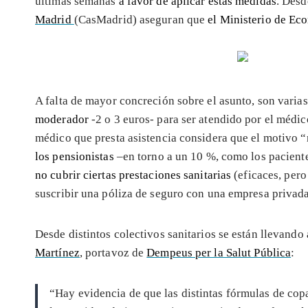
últimas semanas
a favor de aplicar estas medidas
. Desd
Madrid
(CasMadrid) aseguran que
el Ministerio de Ec
A falta de mayor concreción sobre el asunto, son varias
moderador
-2 o 3 euros- para ser atendido por el médi
médico que presta asistencia considera que el motivo 
los pensionistas
–en torno a un 10 %, como los pacientes
no cubrir ciertas prestaciones sanitarias
(eficaces, pero 
suscribir una póliza de seguro con una empresa privad
Desde distintos colectivos sanitarios se están llevand
Martínez
, portavoz de
Dempeus per la Salut Pública
:
“Hay evidencia de que las distintas fórmulas de co