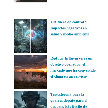
¿IA fuera de control?
Impactos negativos en
salud y medio ambiente
Reducir la lluvia ya es un
objetivo operativo: el
mercado que ha convertido
el clima en un servicio
Testosterona para la
guerra, dopaje para el
deporte. El ejército de