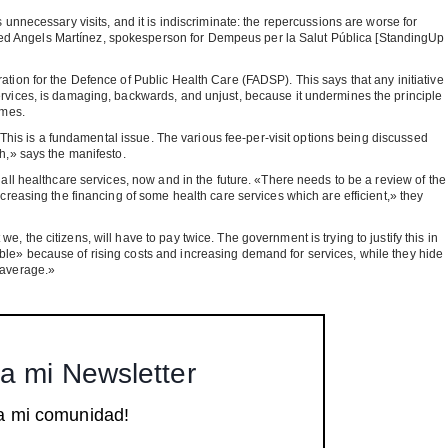
 unnecessary visits, and it is indiscriminate: the repercussions are worse for
d Angels Martínez, spokesperson for Dempeus per la Salut Pública [StandingUp
tion for the Defence of Public Health Care (FADSP). This says that any initiative
ervices, is damaging, backwards, and unjust, because it undermines the principle
omes.
. This is a fundamental issue. The various fee-per-visit options being discussed
h,» says the manifesto.
all healthcare services, now and in the future. «There needs to be a review of the
creasing the financing of some health care services which are efficient,» they
 the citizens, will have to pay twice. The government is trying to justify this in
le» because of rising costs and increasing demand for services, while they hide
 average.»
a mi Newsletter
a mi comunidad!