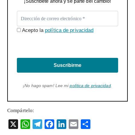
¡Suscríbete ahora y sé parte del cambio!
Acepto la
política de privacidad
Suscribirme
¡No hago spam! Lee mi
política de privacidad
.
Compártelo:
X
W
T
F
Li
E
S
ha
el
ac
n
m
ha