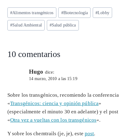
ts
eg
eb
ke
ai
re
Etiquetas
#
Alimentos transgénicos
#
Biotecnología
#
Lobby
A
ra
o
dI
l
de
p
m
o
n
#
Salud Ambiental
#
Salud pública
la
entrada:
p
k
10 comentarios
Hugo
dice:
14 marzo, 2010 a las 15:19
Sobre los transgénicos, recomiendo la conferencia
«
Transgénicos: ciencia y opinión pública
»
(especialmente el minuto 30 en adelante) y el post
«
Otra vez a vueltas con los transgénicos
«.
Y sobre los chemtrails (je, je), este
post
.