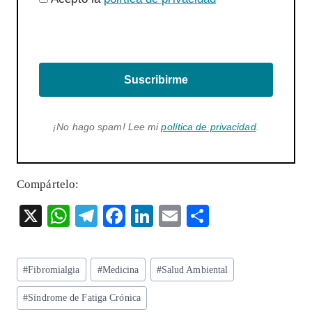
Suscribirme
¡No hago spam! Lee mi
política de privacidad
.
Compártelo:
X
W
T
F
Li
E
S
ha
el
ac
n
m
ha
ts
eg
eb
ke
ai
re
Etiquetas
#
Fibromialgia
#
Medicina
#
Salud Ambiental
A
ra
o
dI
l
de
p
m
o
n
#
Síndrome de Fatiga Crónica
la