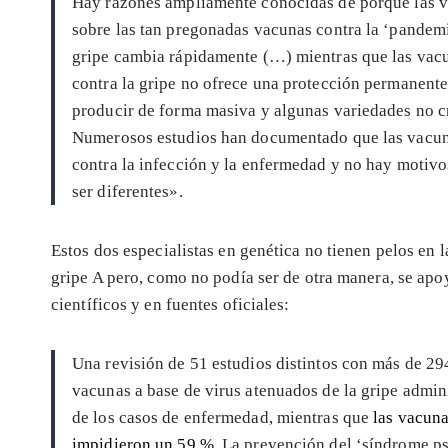
Hay razones ampliamente conocidas de porqué las va
sobre las tan pregonadas vacunas contra la ‘pandemia
gripe cambia rápidamente (…) mientras que las vacu
contra la gripe no ofrece una protección permanente 
producir de forma masiva y algunas variedades no 
Numerosos estudios han documentado que las vacuna
contra la infección y la enfermedad y no hay motivo
ser diferentes».
Estos dos especialistas en genética no tienen pelos en l
gripe A pero, como no podía ser de otra manera, se apo
científicos y en fuentes oficiales:
Una revisión de 51 estudios distintos con más de 294
vacunas a base de virus atenuados de la gripe admi
de los casos de enfermedad, mientras que
las vacuna
impidieron un 59 %
. La prevención del ‘síndrome ps