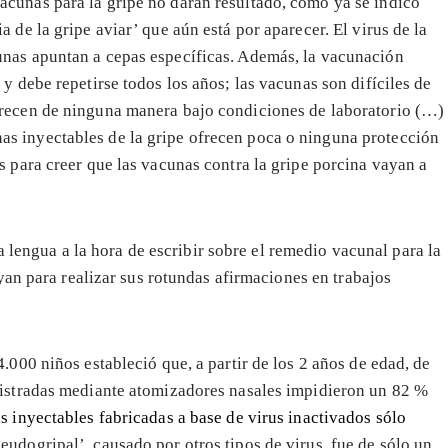
cunas para la gripe no darán resultado, como ya se indicó
 de la gripe aviar’ que aún está por aparecer. El virus de la
nas apuntan a cepas específicas. Además, la vacunación
y debe repetirse todos los años; las vacunas son difíciles de
crecen de ninguna manera bajo condiciones de laboratorio (…)
s inyectables de la gripe ofrecen poca o ninguna protección
s para creer que las vacunas contra la gripe porcina vayan a
a lengua a la hora de escribir sobre el remedio vacunal para la
yan para realizar sus rotundas afirmaciones en trabajos
.000 niños estableció que, a partir de los 2 años de edad, de
nistradas mediante atomizadores nasales impidieron un 82 %
s inyectables fabricadas a base de virus inactivados sólo
eudogripal’, causado por otros tipos de virus, fue de sólo un