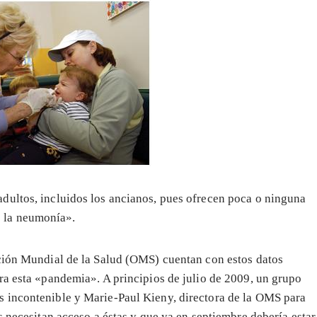
adultos, incluidos los ancianos, pues ofrecen poca o ninguna
o la neumonía».
ación Mundial de la Salud (OMS) cuentan con estos datos
a esta «pandemia». A principios de julio de 2009, un grupo
 incontenible y Marie-Paul Kieny, directora de la OMS para
s necesitan acceso a éstas y que ya en septiembre debería estar