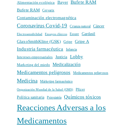
Bufete RAM
Bayer
Alimentación ecológica
Bufete RAM
Cervarix
Contaminación electromagnética
Coronavirus Covid-19
Cáncer
Crianza natural
Gardasil
Electrosensibilidad
Ensayos clínicos
Essure
GlaxoSmithKline (GSK)
Gripe A
Gripe
Industria farmacéutica
Infancia
Lobby
Intereses empresariales
Justicia
Medicalización
Marketing del miedo
Medicamentos peligrosos
Medicamentos peligrosos
Medicina
Márketing farmacéutico
Pfizer
Organización Mundial de la Salud (OMS)
Químicos tóxicos
Política sanitaria
Psiquiatría
Reacciones Adversas a los
Medicamentos