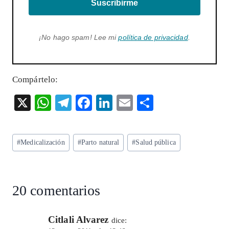
Suscribirme
¡No hago spam! Lee mi
política de privacidad
.
Compártelo:
X
W
T
F
Li
E
S
ha
el
ac
n
m
ha
ts
eg
eb
ke
ai
re
Etiquetas
#
Medicalización
#
Parto natural
#
Salud pública
A
ra
o
dI
l
de
p
m
o
n
la
entrada:
p
k
20 comentarios
Citlali Alvarez
dice: