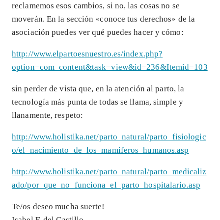
reclamemos esos cambios, si no, las cosas no se
moverán. En la sección «conoce tus derechos» de la
asociación puedes ver qué puedes hacer y cómo:
http://www.elpartoesnuestro.es/index.php?
option=com_content&task=view&id=236&Itemid=103
sin perder de vista que, en la atención al parto, la
tecnología más punta de todas se llama, simple y
llanamente, respeto:
http://www.holistika.net/parto_natural/parto_fisiologic
o/el_nacimiento_de_los_mamiferos_humanos.asp
http://www.holistika.net/parto_natural/parto_medicaliz
ado/por_que_no_funciona_el_parto_hospitalario.asp
Te/os deseo mucha suerte!
Isabel F. del Castillo