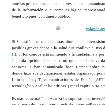
ante las pretensiones de las empresas tecnocontaminant
de la información que, como es lógico, representa
beneficio pues, con dinero público.
Si Sebastián desconoce a estas alturas los numerosísim
posibles graves daños a la salud que conlleva el uso 
II
). Si los conoce está mintiendo a la ciudadanía y por
segunda opción: el ministro no quiso decir la verd
asesores le han comunicado hace tiempo sobre la
donde hizo sus declaraciones estaba organizado por 
Información y Telecomunicaciones de España (AETI
tecnologías y acallar las críticas. (Ver el capítulo
Adict
Es más, el actual Plan Avanza ha supuesto una inversi
en el periodo 2005-2008, y más de 3.800 millones de