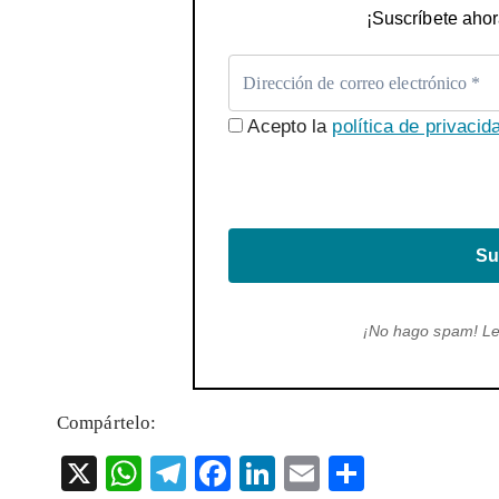
¡Suscríbete ahor
Acepto la
política de privacid
Su
¡No hago spam! L
Compártelo:
X
W
T
F
Li
E
S