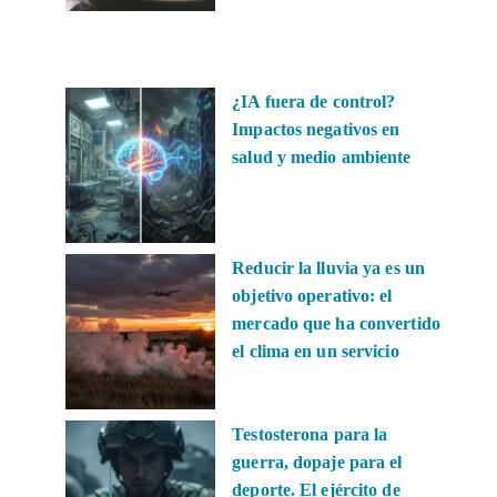
¿IA fuera de control?
Impactos negativos en
salud y medio ambiente
Reducir la lluvia ya es un
objetivo operativo: el
mercado que ha convertido
el clima en un servicio
Testosterona para la
guerra, dopaje para el
deporte. El ejército de