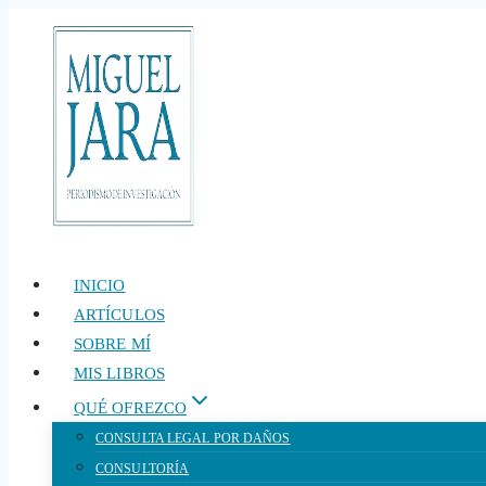
Saltar
al
contenido
INICIO
ARTÍCULOS
SOBRE MÍ
MIS LIBROS
QUÉ OFREZCO
CONSULTA LEGAL POR DAÑOS
CONSULTORÍA