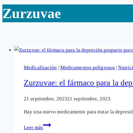
Zurzuvae
Medicalización
|
Medicamentos peligrosos
|
Nutric
Zurzuvae: el fármaco para la dep
21 septiembre, 2023
21 septiembre, 2023
Hay una nuevo medicamento para tratar la depresió
Zurzuvae:
Leer más
el