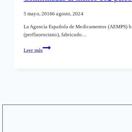
láser
es
5 mayo, 2016
6 agosto, 2024
un
La Agencia Española de Medicamentos (AEMPS) ha a
pelotazo
(perfluoroctano), fabricado…
económico
Confirmadas
Leer más
al
menos
102
personas
ciegas
por
el
producto
Ala
Octa