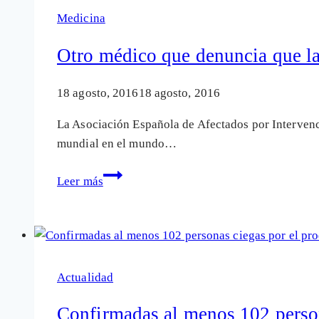
demandas
Medicina
a
las
Otro médico que denuncia que la
víctimas
de
18 agosto, 2016
18 agosto, 2016
la
La Asociación Española de Afectados por Intervenc
cirugía
mundial en el mundo…
de
la
Otro
Leer más
vista
médico
con
que
láser
denuncia
que
la
Actualidad
cirugía
con
Confirmadas al menos 102 person