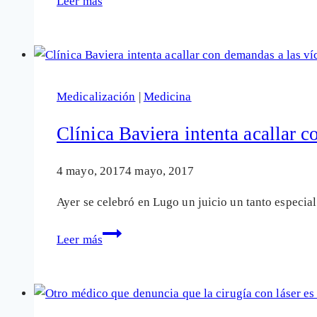
Leer más
engaños
y
graves
secuelas
crónicas
Medicalización
|
Medicina
de
las
Clínica Baviera intenta acallar c
operaciones
de
4 mayo, 2017
4 mayo, 2017
la
Ayer se celebró en Lugo un juicio un tanto especia
vista
con
Clínica
Leer más
láser
Baviera
intenta
acallar
con