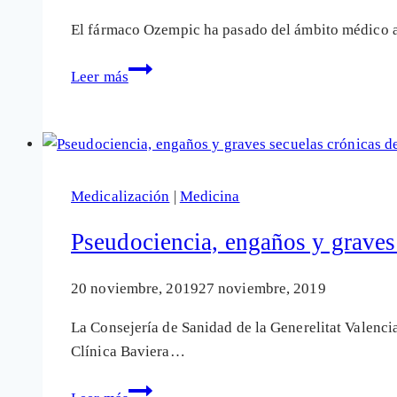
El fármaco Ozempic ha pasado del ámbito médico al
La
Leer más
nueva
alerta
sanitaria
por
el
Medicalización
|
Medicina
fármaco
Ozempic:
Pseudociencia, engaños y graves 
¿Ceguera
rara
20 noviembre, 2019
27 noviembre, 2019
o
La Consejería de Sanidad de la Generelitat Valencia
daño
Clínica Baviera…
infravalorado?
Pseudociencia,