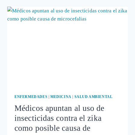
ENCIMA
DE
LO
NECESARIO
Y
EN
EL
LÍMITE
SUPERIOR
MÁXIMO
DE
SEGURIDAD»,
SEGÚN
SANIDAD
ENFERMEDADES
|
MEDICINA
|
SALUD AMBIENTAL
Médicos apuntan al uso de
insecticidas contra el zika
como posible causa de