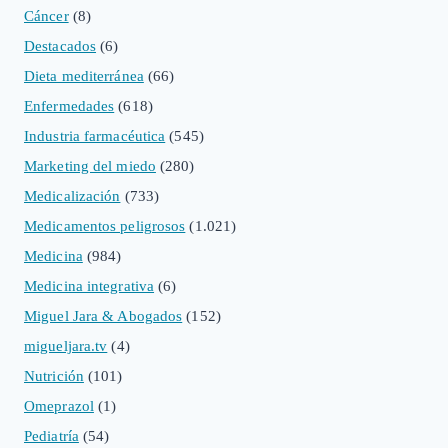
Cáncer
(8)
Destacados
(6)
Dieta mediterránea
(66)
Enfermedades
(618)
Industria farmacéutica
(545)
Marketing del miedo
(280)
Medicalización
(733)
Medicamentos peligrosos
(1.021)
Medicina
(984)
Medicina integrativa
(6)
Miguel Jara & Abogados
(152)
migueljara.tv
(4)
Nutrición
(101)
Omeprazol
(1)
Pediatría
(54)