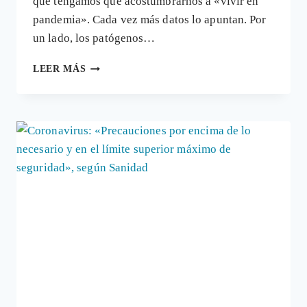
que tengamos que acostumbrarnos a «vivir en
pandemia». Cada vez más datos lo apuntan. Por
un lado, los patógenos…
LA
LEER MÁS
MEZCLA
DEL
VIRUS
DE
LA
GRIPE
A
Y
OTRO
COMÚN
CREA
UN
HÍBRIDO
QUE
«SALTA»
EL