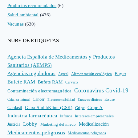
Productos recomendados
(6)
Salud ambiental
(436)
Vacunas
(630)
NUBE DE ETIQUETAS
Agencia Española de Medicamentos y Productos
Sanitarios (AEMPS)
Agencias reguladoras
Bayer
Alimentación ecológica
Agreal
Bufete RAM
Bufete RAM
Cervarix
Coronavirus Covid-19
Contaminación electromagnética
Cáncer
Crianza natural
Electrosensibilidad
Ensayos clínicos
Essure
GlaxoSmithKline (GSK)
Gripe A
Gardasil
Gripe
Industria farmacéutica
Intereses empresariales
Infancia
Lobby
Medicalización
Justicia
Marketing del miedo
Medicamentos peligrosos
Medicamentos peligrosos