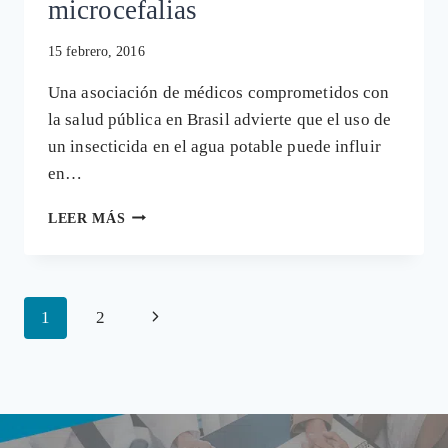
microcefalias
15 febrero, 2016
Una asociación de médicos comprometidos con
la salud pública en Brasil advierte que el uso de
un insecticida en el agua potable puede influir
en…
MÉDICOS
LEER MÁS
APUNTAN
AL
USO
DE
Navegación
Siguiente
1
2
INSECTICIDAS
CONTRA
de
página
EL
página
ZIKA
COMO
POSIBLE
CAUSA