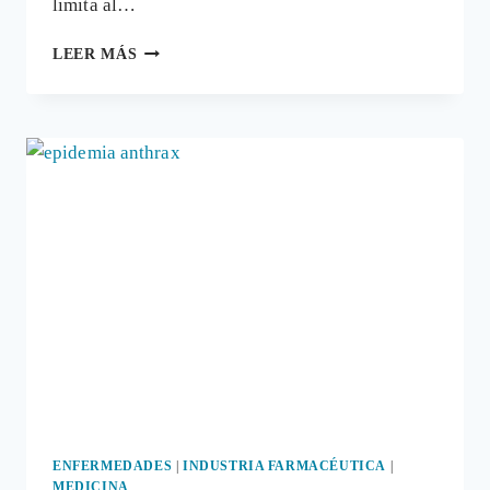
limita al…
LOS
LEER MÁS
MEJORES
PURIFICADORES
DE
AIRE
PARA
TU
VIVIENDA
ENFERMEDADES
|
INDUSTRIA FARMACÉUTICA
|
MEDICINA