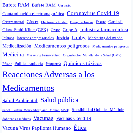
Bufete RAM
Bufete RAM
Cervarix
Coronavirus Covid-19
Contaminación electromagnética
Cáncer
Gardasil
Crianza natural
Electrosensibilidad
Ensayos clínicos
Essure
Industria farmacéutica
GlaxoSmithKline (GSK)
Gripe A
Gripe
Lobby
Intereses empresariales
Justicia
Infancia
Marketing del miedo
Medicamentos peligrosos
Medicalización
Medicamentos peligrosos
Medicina
Márketing farmacéutico
Organización Mundial de la Salud (OMS)
Químicos tóxicos
Política sanitaria
Pfizer
Psiquiatría
Reacciones Adversas a los
Medicamentos
Salud pública
Salud Ambiental
Sensibilidad Química Múltiple
Sanofi Pasteur Merck Sharp and Dohme (MSD)
Vacunas
Vacunas Covid-19
Sobornos a médicos
Ética
Vacuna Virus Papiloma Humano