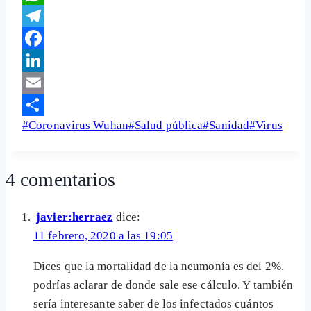
WhatsApp
Telegram
Facebook
LinkedIn
Email
Etiquetas
#
Coronavirus Wuhan
#
Salud pública
#
Sanidad
#
Virus
Share
de
la
4 comentarios
entrada:
javier:herraez
dice:
11 febrero, 2020 a las 19:05
Dices que la mortalidad de la neumonía es del 2%,
podrías aclarar de donde sale ese cálculo. Y también
sería interesante saber de los infectados cuántos