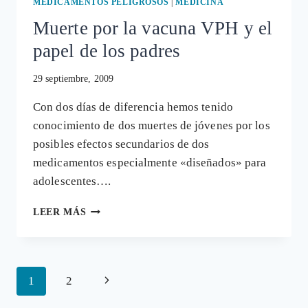
MEDICAMENTOS PELIGROSOS
|
MEDICINA
Muerte por la vacuna VPH y el
papel de los padres
29 septiembre, 2009
Con dos días de diferencia hemos tenido
conocimiento de dos muertes de jóvenes por los
posibles efectos secundarios de dos
medicamentos especialmente «diseñados» para
adolescentes….
MUERTE
LEER MÁS
POR
LA
VACUNA
VPH
Navegación
Siguiente
1
2
Y
EL
de
página