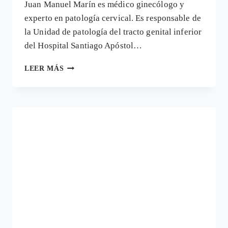
Juan Manuel Marín es médico ginecólogo y
experto en patología cervical. Es responsable de
la Unidad de patología del tracto genital inferior
del Hospital Santiago Apóstol…
NEGACIONISTA
LEER MÁS
O
«TRAGACIONISTA»,
LA
PANDEMIA
VINO
A
DINAMITAR
LA
CRÍTICA
A
LAS
VACUNAS
DEL
PAPILOMA