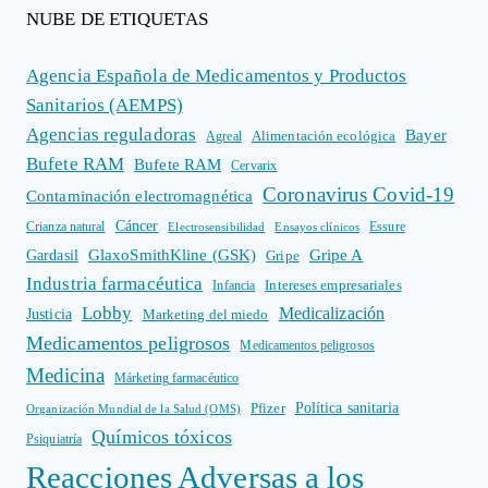
NUBE DE ETIQUETAS
Agencia Española de Medicamentos y Productos
Sanitarios (AEMPS)
Agencias reguladoras
Bayer
Alimentación ecológica
Agreal
Bufete RAM
Bufete RAM
Cervarix
Coronavirus Covid-19
Contaminación electromagnética
Cáncer
Crianza natural
Electrosensibilidad
Ensayos clínicos
Essure
GlaxoSmithKline (GSK)
Gripe A
Gardasil
Gripe
Industria farmacéutica
Intereses empresariales
Infancia
Lobby
Medicalización
Justicia
Marketing del miedo
Medicamentos peligrosos
Medicamentos peligrosos
Medicina
Márketing farmacéutico
Política sanitaria
Pfizer
Organización Mundial de la Salud (OMS)
Químicos tóxicos
Psiquiatría
Reacciones Adversas a los