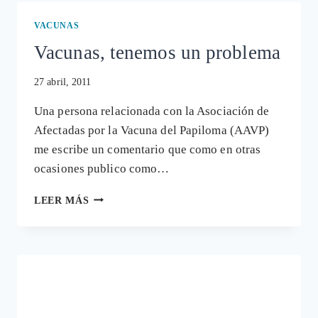
CONTRA
EL
VACUNAS
VIRUS
Vacunas, tenemos un problema
DEL
PAPILOMA
HUMANO
27 abril, 2011
Una persona relacionada con la Asociación de
Afectadas por la Vacuna del Papiloma (AAVP)
me escribe un comentario que como en otras
ocasiones publico como…
VACUNAS,
LEER MÁS
TENEMOS
UN
PROBLEMA