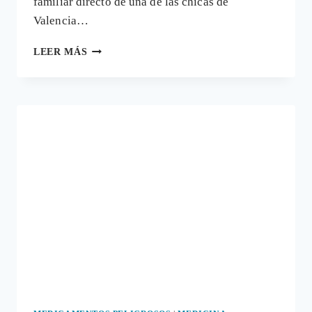
familiar directo de una de las chicas de
Valencia…
MORATORIA
LEER MÁS
DE
FACTO
PARA
LA
VACUNACIÓN
CONTRA
EL
VIRUS
DEL
PAPILOMA
HUMANO