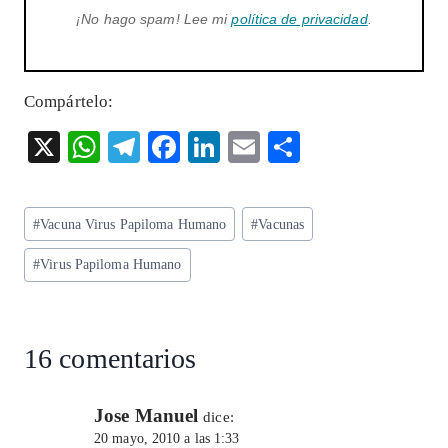
¡No hago spam! Lee mi
política de privacidad
.
Compártelo:
X
W
T
F
Li
E
S
ha
el
ac
n
m
ha
ts
eg
eb
ke
ai
re
Etiquetas
#
Vacuna Virus Papiloma Humano
#
Vacunas
A
ra
o
dI
l
de
p
m
o
n
#
Virus Papiloma Humano
la
entrada:
p
k
16 comentarios
Jose Manuel
dice:
20 mayo, 2010 a las 1:33