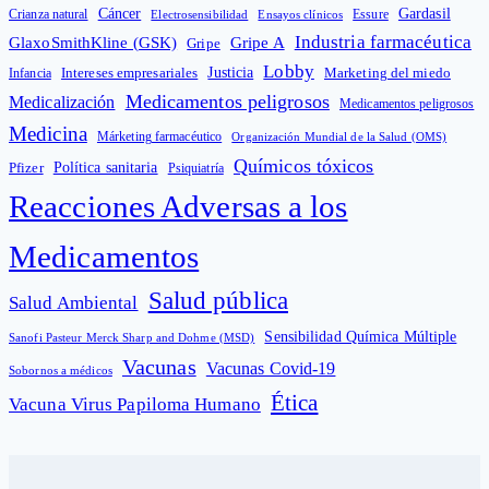
Cáncer
Gardasil
Crianza natural
Electrosensibilidad
Ensayos clínicos
Essure
Industria farmacéutica
GlaxoSmithKline (GSK)
Gripe A
Gripe
Lobby
Intereses empresariales
Justicia
Infancia
Marketing del miedo
Medicamentos peligrosos
Medicalización
Medicamentos peligrosos
Medicina
Márketing farmacéutico
Organización Mundial de la Salud (OMS)
Químicos tóxicos
Política sanitaria
Pfizer
Psiquiatría
Reacciones Adversas a los
Medicamentos
Salud pública
Salud Ambiental
Sensibilidad Química Múltiple
Sanofi Pasteur Merck Sharp and Dohme (MSD)
Vacunas
Vacunas Covid-19
Sobornos a médicos
Ética
Vacuna Virus Papiloma Humano