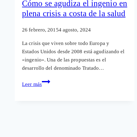
Cómo se agudiza el ingenio en
de
plena crisis a costa de la salud
los
sistemas
26 febrero, 2015
4 agosto, 2024
sanitarios
públicos
La crisis que viven sobre todo Europa y
Estados Unidos desde 2008 está agudizando el
«ingenio». Una de las propuestas es el
desarrollo del denominado Tratado…
Cómo
Leer más
se
agudiza
el
ingenio
en
plena