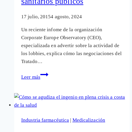
sanitarios públicos
17 julio, 2015
4 agosto, 2024
Un reciente infome de la organización
Corporate Europe Observatory (CEO),
especializada en advertir sobre la actividad de
los lobbies, explica cómo las negociaciones del
Tratado…
El
Leer más
lobby
farmacéutico
aumenta
su
presión
Industria farmacéutica
|
Medicalización
para
beneficiarse