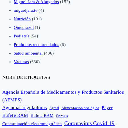
Miguel Jara & Abogados
(152)
migueljara.tv
(4)
Nutrición
(101)
Omeprazol
(1)
Pediatría
(54)
Productos recomendados
(6)
Salud ambiental
(436)
Vacunas
(630)
NUBE DE ETIQUETAS
Agencia Española de Medicamentos y Productos Sanitarios
(AEMPS)
Agencias reguladoras
Bayer
Alimentación ecológica
Agreal
Bufete RAM
Bufete RAM
Cervarix
Coronavirus Covid-19
Contaminación electromagnética