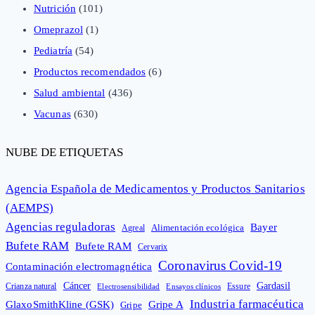
Nutrición
(101)
Omeprazol
(1)
Pediatría
(54)
Productos recomendados
(6)
Salud ambiental
(436)
Vacunas
(630)
NUBE DE ETIQUETAS
Agencia Española de Medicamentos y Productos Sanitarios
(AEMPS)
Agencias reguladoras
Bayer
Alimentación ecológica
Agreal
Bufete RAM
Bufete RAM
Cervarix
Coronavirus Covid-19
Contaminación electromagnética
Cáncer
Gardasil
Crianza natural
Electrosensibilidad
Ensayos clínicos
Essure
Industria farmacéutica
GlaxoSmithKline (GSK)
Gripe A
Gripe