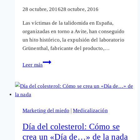
28 octubre, 2016
28 octubre, 2016
Las víctimas de la talidomida en España,
organizadas en torno a Avite, han conseguido
un hito histórico, la expulsión del laboratorio
Grünenthal, fabricante del producto,…
Las
Leer más
víctimas
de
la
talidomida
«expulsan»
Marketing del miedo
|
Medicalización
a
su
Día del colesterol: Cómo se
fabricante,
crea un «Día de…» de la nada
Grünenthal,