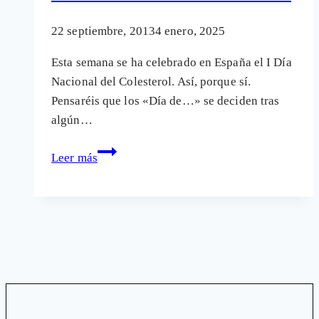
de
22 septiembre, 2013
4 enero, 2025
un
congreso
Esta semana se ha celebrado en España el I Día
médico
Nacional del Colesterol. Así, porque sí.
Pensaréis que los «Día de…» se deciden tras
algún…
Día
Leer más
del
colesterol:
Cómo
se
crea
un
«Día
de…»