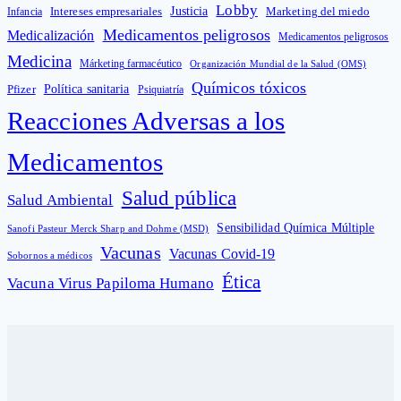
Lobby
Intereses empresariales
Justicia
Infancia
Marketing del miedo
Medicamentos peligrosos
Medicalización
Medicamentos peligrosos
Medicina
Márketing farmacéutico
Organización Mundial de la Salud (OMS)
Químicos tóxicos
Política sanitaria
Pfizer
Psiquiatría
Reacciones Adversas a los
Medicamentos
Salud pública
Salud Ambiental
Sensibilidad Química Múltiple
Sanofi Pasteur Merck Sharp and Dohme (MSD)
Vacunas
Vacunas Covid-19
Sobornos a médicos
Ética
Vacuna Virus Papiloma Humano