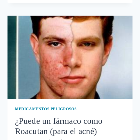
MÁS
USADO
PARA
EL
ACNÉ
PUEDE
PROVOCAR
GRAVES
SECUELAS
MEDICAMENTOS PELIGROSOS
¿Puede un fármaco como
Roacutan (para el acné)