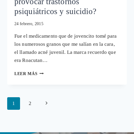
provocar trastornos
psiquiátricos y suicidio?
24 febrero, 2015
Fue el medicamento que de jovencito tomé para
los numerosos granos que me salían en la cara,
el llamado acné juvenil. La marca recuerdo que
era Roacutan…
¿PUEDE
LEER MÁS
UN
FÁRMACO
COMO
ROACUTAN
Navegación
Siguiente
1
2
(PARA
EL
de
página
ACNÉ)
página
PROVOCAR
TRASTORNOS