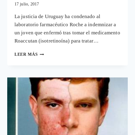
17 julio, 2017
La justicia de Uruguay ha condenado al
laboratorio farmacéutico Roche a indemnizar a
un joven que enfermó tras tomar el medicamento
Roaccutan (isotretinoína) para tratar…
ROCHE
LEER MÁS
CONDENADA
A
PAGAR
130.000
DÓLARES
POR
GRAVES
DAÑOS
DE
SU
FÁRMACO
ROACUTAN