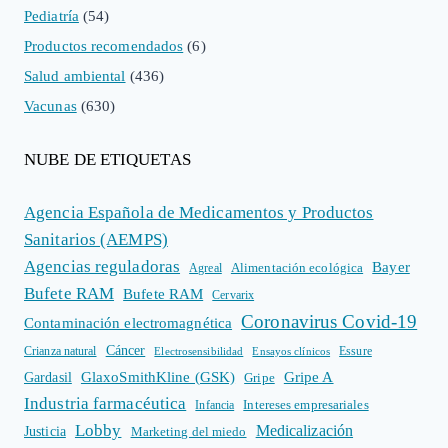
Pediatría
(54)
Productos recomendados
(6)
Salud ambiental
(436)
Vacunas
(630)
NUBE DE ETIQUETAS
Agencia Española de Medicamentos y Productos
Sanitarios (AEMPS)
Agencias reguladoras
Bayer
Alimentación ecológica
Agreal
Bufete RAM
Bufete RAM
Cervarix
Coronavirus Covid-19
Contaminación electromagnética
Cáncer
Crianza natural
Electrosensibilidad
Ensayos clínicos
Essure
GlaxoSmithKline (GSK)
Gripe A
Gardasil
Gripe
Industria farmacéutica
Intereses empresariales
Infancia
Lobby
Medicalización
Justicia
Marketing del miedo