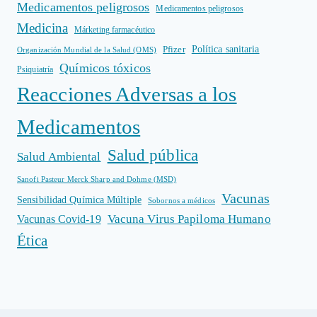
Medicamentos peligrosos
Medicamentos peligrosos
Medicina
Márketing farmacéutico
Política sanitaria
Pfizer
Organización Mundial de la Salud (OMS)
Químicos tóxicos
Psiquiatría
Reacciones Adversas a los
Medicamentos
Salud pública
Salud Ambiental
Sanofi Pasteur Merck Sharp and Dohme (MSD)
Vacunas
Sensibilidad Química Múltiple
Sobornos a médicos
Vacuna Virus Papiloma Humano
Vacunas Covid-19
Ética