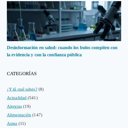
Desinformación en salud: cuando los bulos compiten con
la evidencia y con la confianza pública
CATEGORÍAS
¿Y tú qué sabes?
(8)
Actualidad
(541)
Alergias
(19)
Alimentación
(147)
Asma
(11)