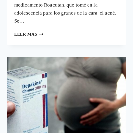
medicamento Roacutan, que tomé en la
adolescencia para los granos de la cara, el acné.
Se…
UNA
LEER MÁS
REVISIÓN
SOBRE
EL
FÁRMACO
MÁS
USADO
PARA
EL
ACNÉ
DESVELA
FALLOS
EN
SU
SEGURIDAD
Y
FALTA