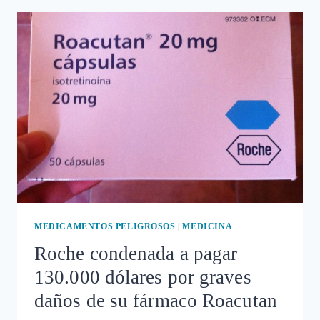
9.000
MUJERES
EN
RIESGO
POR
EL
FÁRMACO
DEPAKINE,
LA
«NUEVA»
TALIDOMIDA
MEDICAMENTOS PELIGROSOS
|
MEDICINA
Roche condenada a pagar
130.000 dólares por graves
daños de su fármaco Roacutan