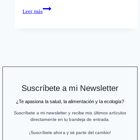
Cómo
Leer más
se
agudiza
el
ingenio
en
plena
crisis
a
costa
Suscríbete a mi Newsletter
de
la
¿Te apasiona la salud, la alimentación y la ecología?
salud
Suscríbete a mi newsletter y recibe mis últimos artículos
directamente en tu bandeja de entrada.
¡Suscríbete ahora y sé parte del cambio!