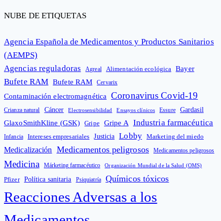
NUBE DE ETIQUETAS
Agencia Española de Medicamentos y Productos Sanitarios
(AEMPS)
Agencias reguladoras
Bayer
Alimentación ecológica
Agreal
Bufete RAM
Bufete RAM
Cervarix
Coronavirus Covid-19
Contaminación electromagnética
Cáncer
Gardasil
Crianza natural
Electrosensibilidad
Ensayos clínicos
Essure
Industria farmacéutica
GlaxoSmithKline (GSK)
Gripe A
Gripe
Lobby
Intereses empresariales
Justicia
Infancia
Marketing del miedo
Medicamentos peligrosos
Medicalización
Medicamentos peligrosos
Medicina
Márketing farmacéutico
Organización Mundial de la Salud (OMS)
Químicos tóxicos
Política sanitaria
Pfizer
Psiquiatría
Reacciones Adversas a los
Medicamentos