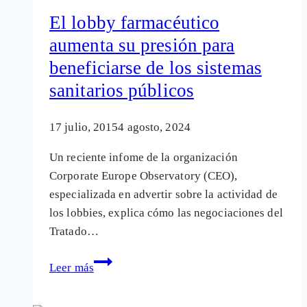
la
El lobby farmacéutico
farmacéutica
aumenta su presión para
Sanofi
beneficiarse de los sistemas
al
frente
sanitarios públicos
de
la
17 julio, 2015
4 agosto, 2024
Sanidad
Un reciente infome de la organización
catalana
Corporate Europe Observatory (CEO),
especializada en advertir sobre la actividad de
los lobbies, explica cómo las negociaciones del
Tratado…
El
Leer más
lobby
farmacéutico