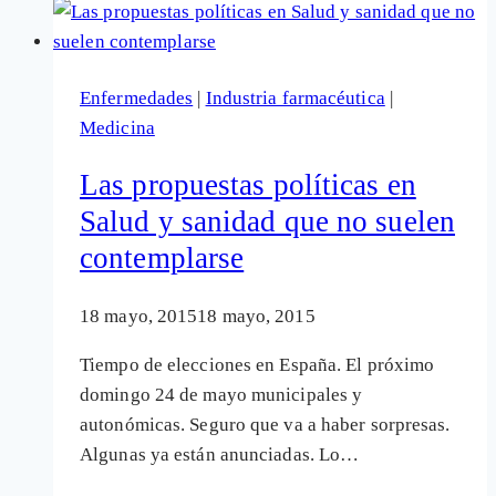
aumenta
su
presión
Enfermedades
|
Industria farmacéutica
|
para
Medicina
beneficiarse
de
Las propuestas políticas en
los
Salud y sanidad que no suelen
sistemas
contemplarse
sanitarios
públicos
18 mayo, 2015
18 mayo, 2015
Tiempo de elecciones en España. El próximo
domingo 24 de mayo municipales y
autonómicas. Seguro que va a haber sorpresas.
Algunas ya están anunciadas. Lo…