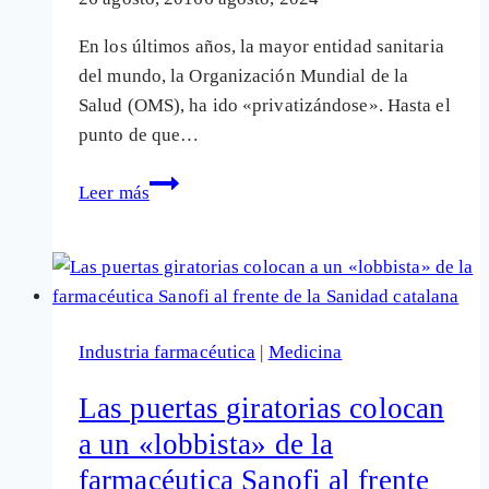
En los últimos años, la mayor entidad sanitaria
del mundo, la Organización Mundial de la
Salud (OMS), ha ido «privatizándose». Hasta el
punto de que…
La
Leer más
OMS
está
financiada
por
farmacéuticas
Industria farmacéutica
|
Medicina
y
multimillonarios
Las puertas giratorias colocan
como
a un «lobbista» de la
Bill
farmacéutica Sanofi al frente
Gates