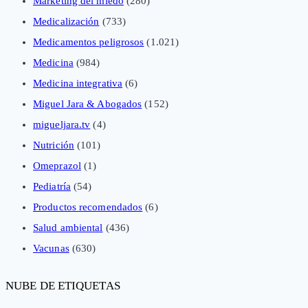
Marketing del miedo
(280)
Medicalización
(733)
Medicamentos peligrosos
(1.021)
Medicina
(984)
Medicina integrativa
(6)
Miguel Jara & Abogados
(152)
migueljara.tv
(4)
Nutrición
(101)
Omeprazol
(1)
Pediatría
(54)
Productos recomendados
(6)
Salud ambiental
(436)
Vacunas
(630)
NUBE DE ETIQUETAS