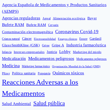
Agencia Española de Medicamentos y Productos Sanitarios
(AEMPS)
Agencias reguladoras
Bayer
Alimentación ecológica
Agreal
Bufete RAM
Bufete RAM
Cervarix
Coronavirus Covid-19
Contaminación electromagnética
Cáncer
Gardasil
Crianza natural
Electrosensibilidad
Ensayos clínicos
Essure
Industria farmacéutica
GlaxoSmithKline (GSK)
Gripe A
Gripe
Lobby
Intereses empresariales
Justicia
Infancia
Marketing del miedo
Medicamentos peligrosos
Medicalización
Medicamentos peligrosos
Medicina
Márketing farmacéutico
Organización Mundial de la Salud (OMS)
Químicos tóxicos
Política sanitaria
Pfizer
Psiquiatría
Reacciones Adversas a los
Medicamentos
Salud pública
Salud Ambiental