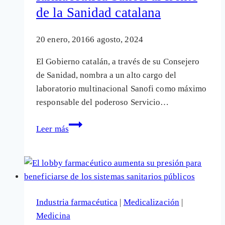
(Microsoft)
de la Sanidad catalana
20 enero, 2016
6 agosto, 2024
El Gobierno catalán, a través de su Consejero
de Sanidad, nombra a un alto cargo del
laboratorio multinacional Sanofi como máximo
responsable del poderoso Servicio…
Las
Leer más
puertas
giratorias
colocan
a
un
Industria farmacéutica
|
Medicalización
|
«lobbista»
Medicina
de