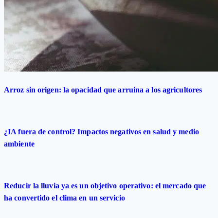
Arroz sin origen: la opacidad que arruina a los agricultores
¿IA fuera de control? Impactos negativos en salud y medio
ambiente
Reducir la lluvia ya es un objetivo operativo: el mercado que
ha convertido el clima en un servicio