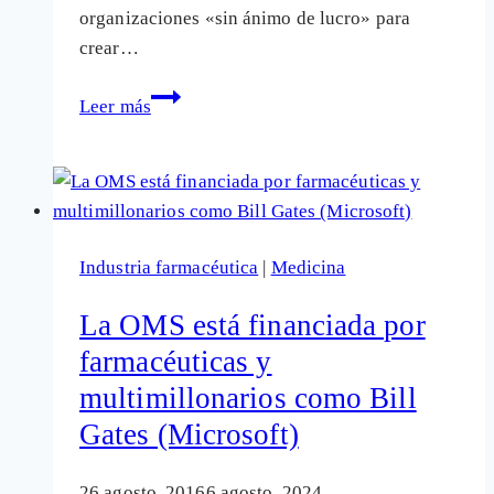
organizaciones «sin ánimo de lucro» para
crear…
Compañías
Leer más
farmacéuticas
que
se
preparan
para
Industria farmacéutica
|
Medicina
sacar
partido
La OMS está financiada por
a
farmacéuticas y
las
multimillonarios como Bill
epidemias
«mediáticas»
Gates (Microsoft)
26 agosto, 2016
6 agosto, 2024