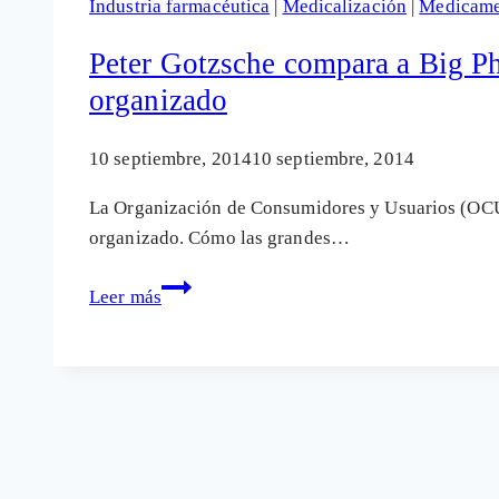
Industria farmacéutica
|
Medicalización
|
Medicame
por
la
Peter Gotzsche compara a Big P
psicoindustria
organizado
10 septiembre, 2014
10 septiembre, 2014
La Organización de Consumidores y Usuarios (OCU)
organizado. Cómo las grandes…
Peter
Leer más
Gotzsche
compara
a
Big
Pharma
con
la