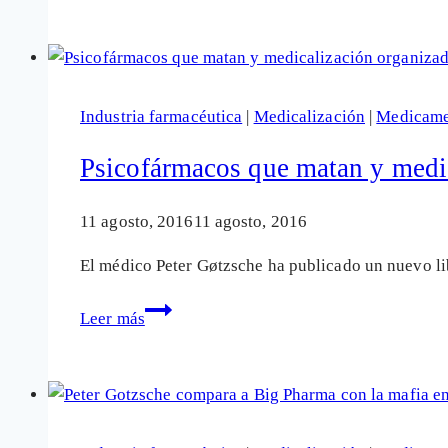
Las
industrias
dan
un
Industria farmacéutica
|
Medicalización
|
Medicame
paso
más
Psicofármacos que matan y medic
hacia
el
11 agosto, 2016
11 agosto, 2016
fin
El médico Peter Gøtzsche ha publicado un nuevo lib
de
la
Psicofármacos
Leer más
disidencia
que
científica
matan
y
medicalización
organizada