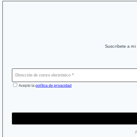
mafia
en
su
libro
Medicamentos
Suscríbete a mi 
que
matan
y
crimen
organizado
Acepto la
política de privacidad