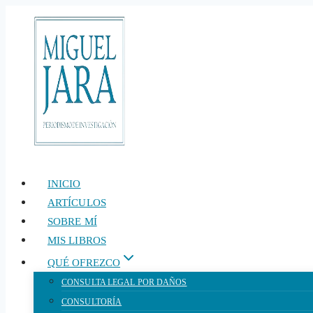
Saltar
al
contenido
INICIO
ARTÍCULOS
SOBRE MÍ
MIS LIBROS
QUÉ OFREZCO
CONSULTA LEGAL POR DAÑOS
CONSULTORÍA