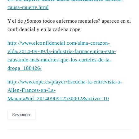
causa-muerte.html
Y el de ¿Somos todos enfermos mentales? aparece en el
confidencial y en la cadena cope
http://www.elconfidencial.com/alma-corazon-
vida/2014-09-09/la-industria-farmaceutica-esta-
causando-mas-muertes-que-los-carteles-de-la-
droga_188426/
http://www.cope.es/player/Escucha-la-entrevista-a-
Allen-Frances-en-La-
Manana&id=2014090912530002&activo=10
Responder