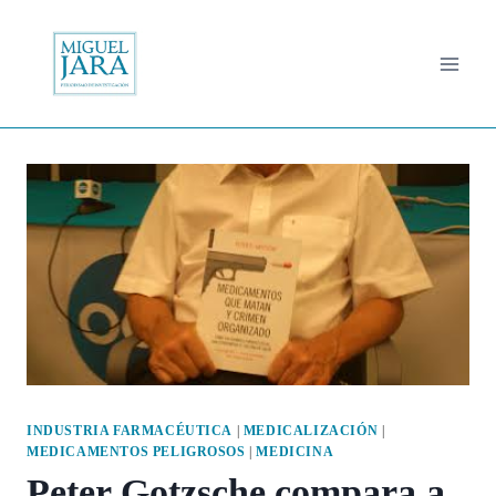
Saltar
al
contenido
INDUSTRIA FARMACÉUTICA
|
MEDICALIZACIÓN
|
MEDICAMENTOS PELIGROSOS
|
MEDICINA
Peter Gotzsche compara a