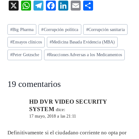
X
W
T
F
Li
E
S
ha
el
ac
n
m
ha
ts
eg
eb
ke
ai
re
Etiquetas
#
Big Pharma
#
Corrupción política
#
Corrupción sanitaria
A
ra
o
dI
l
de
p
m
o
n
#
Ensayos clínicos
#
Medicina Basada Evidencia (MBA)
la
entrada:
p
k
#
Peter Gotzsche
#
Reacciones Adversas a los Medicamentos
19 comentarios
HD DVR VIDEO SECURITY
SYSTEM
dice:
17 mayo, 2018 a las 21:11
Definitivamente si el ciudadano corriente no opta por