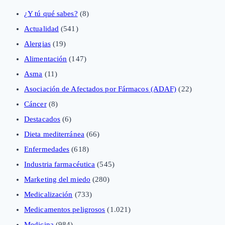
¿Y tú qué sabes?
(8)
Actualidad
(541)
Alergias
(19)
Alimentación
(147)
Asma
(11)
Asociación de Afectados por Fármacos (ADAF)
(22)
Cáncer
(8)
Destacados
(6)
Dieta mediterránea
(66)
Enfermedades
(618)
Industria farmacéutica
(545)
Marketing del miedo
(280)
Medicalización
(733)
Medicamentos peligrosos
(1.021)
Medicina
(984)