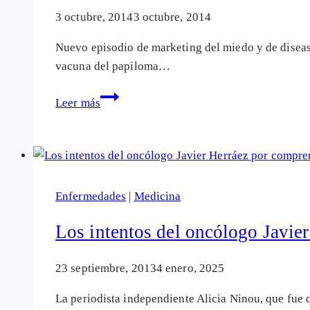
ser
3 octubre, 2014
3 octubre, 2014
humano,
Nuevo episodio de marketing del miedo y de diseas
está
vacuna del papiloma…
siendo
de
Oncólogos
Leer más
nuestro
que
planeta
amenazan
también»
con
el
cáncer
Enfermedades
|
Medicina
de
boca
Los intentos del oncólogo Javie
«sexual»
para
23 septiembre, 2013
4 enero, 2025
vender
La periodista independiente Alicia Ninou, que fue 
la