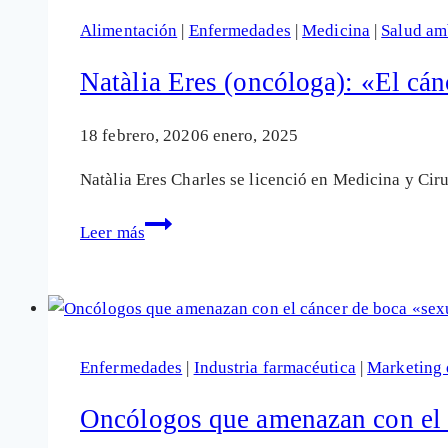
Alimentación
|
Enfermedades
|
Medicina
|
Salud am
Natàlia Eres (oncóloga): «El cán
18 febrero, 2020
6 enero, 2025
Natàlia Eres Charles se licenció en Medicina y Cir
Natàlia
Leer más
Eres
(oncóloga):
«El
cáncer
no
Enfermedades
|
Industria farmacéutica
|
Marketing 
es
solo
Oncólogos que amenazan con el c
del