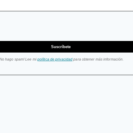
Suscríbete
¡No hago spam! Lee mi
política de privacidad
para obtener más información.