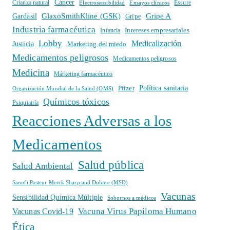
Cáncer
Crianza natural
Electrosensibilidad
Ensayos clínicos
Essure
GlaxoSmithKline (GSK)
Gripe A
Gardasil
Gripe
Industria farmacéutica
Intereses empresariales
Infancia
Lobby
Medicalización
Justicia
Marketing del miedo
Medicamentos peligrosos
Medicamentos peligrosos
Medicina
Márketing farmacéutico
Política sanitaria
Pfizer
Organización Mundial de la Salud (OMS)
Químicos tóxicos
Psiquiatría
Reacciones Adversas a los
Medicamentos
Salud pública
Salud Ambiental
Sanofi Pasteur Merck Sharp and Dohme (MSD)
Vacunas
Sensibilidad Química Múltiple
Sobornos a médicos
Vacuna Virus Papiloma Humano
Vacunas Covid-19
Ética