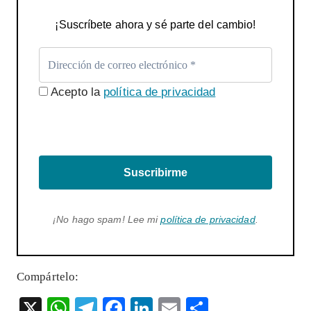
¡Suscríbete ahora y sé parte del cambio!
Acepto la
política de privacidad
Suscribirme
¡No hago spam! Lee mi
política de privacidad
.
Compártelo:
X
W
T
F
Li
E
S