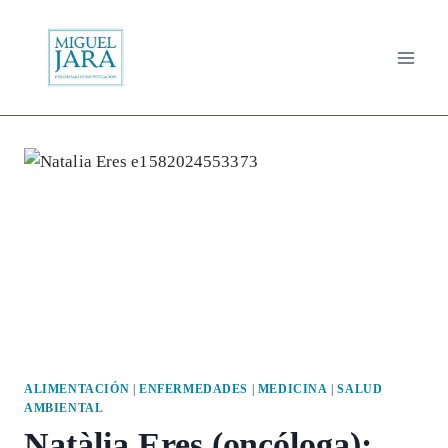
Saltar
al
contenido
ALIMENTACIÓN
|
ENFERMEDADES
|
MEDICINA
|
SALUD
AMBIENTAL
Natàlia Eres (oncóloga):