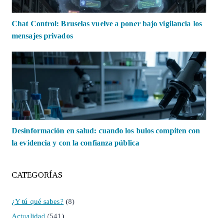
Chat Control: Bruselas vuelve a poner bajo vigilancia los
mensajes privados
Desinformación en salud: cuando los bulos compiten con
la evidencia y con la confianza pública
CATEGORÍAS
¿Y tú qué sabes?
(8)
Actualidad
(541)