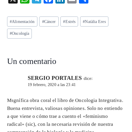
ha
el
ac
n
m
ha
ts
eg
eb
ke
ai
re
Etiquetas
#
Alimentación
#
Cáncer
#
Estrés
#
Natàlia Eres
A
ra
o
dI
l
de
p
m
o
n
#
Oncología
la
entrada:
p
k
Un comentario
SERGIO PORTALES
dice:
19 febrero, 2020 a las 23:41
Msgnífica obra coral el libro de Oncologia Integrativa.
Buena entrevista, valiosas opiniones. Solo no entiendo
a que viene o cómo trae a cuento el «feminismo
radical» (sic), con la necesaria revisión de nuestra