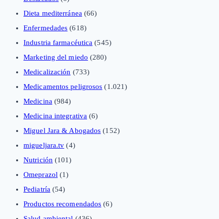
Dieta mediterránea
(66)
Enfermedades
(618)
Industria farmacéutica
(545)
Marketing del miedo
(280)
Medicalización
(733)
Medicamentos peligrosos
(1.021)
Medicina
(984)
Medicina integrativa
(6)
Miguel Jara & Abogados
(152)
migueljara.tv
(4)
Nutrición
(101)
Omeprazol
(1)
Pediatría
(54)
Productos recomendados
(6)
Salud ambiental
(436)