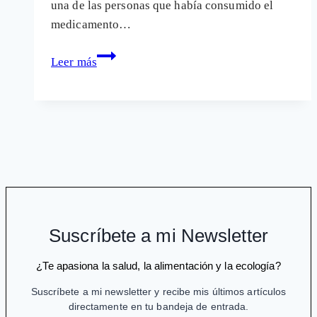
una de las personas que había consumido el
medicamento…
La
Leer más
victoria
del
"David"
Flavio
ante
el
"Goliat"
Bayer
Suscríbete a mi Newsletter
¿Te apasiona la salud, la alimentación y la ecología?
Suscríbete a mi newsletter y recibe mis últimos artículos
directamente en tu bandeja de entrada.