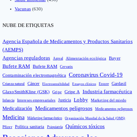
Vacunas
(630)
NUBE DE ETIQUETAS
Agencia Española de Medicamentos y Productos Sanitarios
(AEMPS)
Agencias reguladoras
Bayer
Alimentación ecológica
Agreal
Bufete RAM
Bufete RAM
Cervarix
Coronavirus Covid-19
Contaminación electromagnética
Cáncer
Gardasil
Crianza natural
Electrosensibilidad
Ensayos clínicos
Essure
Industria farmacéutica
GlaxoSmithKline (GSK)
Gripe A
Gripe
Lobby
Intereses empresariales
Justicia
Infancia
Marketing del miedo
Medicamentos peligrosos
Medicalización
Medicamentos peligrosos
Medicina
Márketing farmacéutico
Organización Mundial de la Salud (OMS)
Químicos tóxicos
Política sanitaria
Pfizer
Psiquiatría